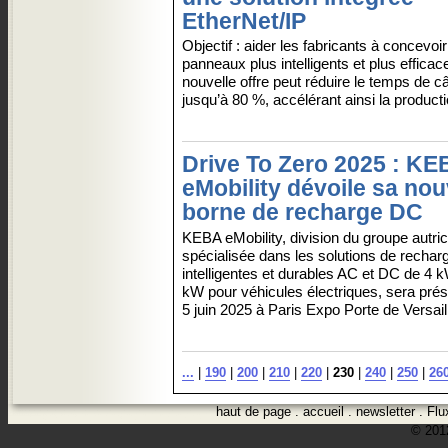
EtherNet/IP
Objectif : aider les fabricants à concevoi
panneaux plus intelligents et plus efficac
nouvelle offre peut réduire le temps de c
jusqu’à 80 %, accélérant ainsi la productio
Drive To Zero 2025 : KE
eMobility dévoile sa nou
borne de recharge DC
KEBA eMobility, division du groupe autr
spécialisée dans les solutions de rechar
intelligentes et durables AC et DC de 4 
kW pour véhicules électriques, sera prés
5 juin 2025 à Paris Expo Porte de Versaill
...
|
190
|
200
|
210
|
220
|
230
|
240
|
250
|
26
haut de page
.
accueil
.
newsletter
.
Flu
© 2012