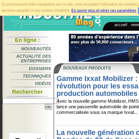
En poursuivant votre navigation sur ce site, vous acceptez l'utilisation de cookie
services adaptés à vos centres d'intérêts.
En savoir plus et gérer ces paramètres
.
accueil
.
news
En ligne :
NOUVEAUTÉS
ACTUALITÉ DES
ENTREPRISES
NOUVEAUX PRODUITS
DOSSIERS
TECHNIQUES
Gamme Ixxat Mobilizer :
VIDÉOS
révolution pour les essai
Rechercher
production automobiles
Avec la nouvelle gamme Mobilizer, HM
lance une passerelle automobile de point
commercialisée sous sa marque Ixxat...
La nouvelle génération 