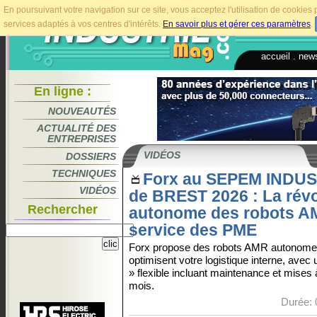
En poursuivant votre navigation sur ce site, vous acceptez l'utilisation de cookie
services adaptés à vos centres d'intérêts.
En savoir plus et gérer ces paramètres
.
accueil
.
news
En ligne :
NOUVEAUTÉS
ACTUALITÉ DES
ENTREPRISES
VIDÉOS
DOSSIERS
TECHNIQUES
Forx au SEPEM INDU
VIDÉOS
de BREST 2026 : La révo
Rechercher
autonome des robots A
service des PME
Forx propose des robots AMR autonome
optimisent votre logistique interne, avec 
» flexible incluant maintenance et mises à 
mois.
Durée: 