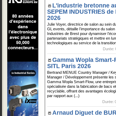
L'industrie bretonne a
SEPEM INDUSTRIES de 
2026
Julie Voyer, directrice de salon au sein 
GL events, détaille l'importance du sal
Industries de Brest pour dynamiser l'éco
partenariats stratégiques et mettre en lu
technologiques au service de la transition
Durée: 
Gamma Wopla Smart-F
SITL Paris 2026
Bertrand MENUE Country Manager / Ke
Manager / Développement présente les s
Gamma Wopla Smart-Flow, une entrepri
spécialisée dans la fabrication de bacs e
recyclable, offrant des avantages écologi
par rapport aux (...)
Durée: 
Arnaud Diguet de B