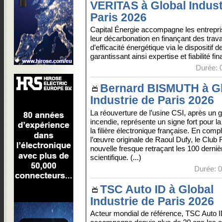
VERITAS à Global Indust
Paris 2026
Capital Énergie accompagne les entrepr
leur décarbonation en finançant des trav
d’efficacité énergétique via le dispositif 
garantissant ainsi expertise et fiabilité fin
Durée: 
Bernard BISMUTH à G
Industrie de Paris 2026
La réouverture de l’usine CSI, après un 
incendie, représente un signe fort pour l
la filière électronique française. En com
l’œuvre originale de Raoul Dufy, le Club 
nouvelle fresque retraçant les 100 derni
scientifique. (...)
Durée: 0
TSC Auto ID à Global
Industrie de Paris 2026
Acteur mondial de référence, TSC Auto 