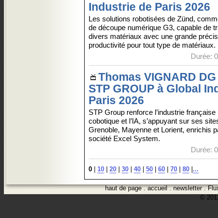
Industrie de Paris 2026
Les solutions robotisées de Zünd, comme
de découpe numérique G3, capable de tra
divers matériaux avec une grande précis
productivité pour tout type de matériaux.
Durée: 0
Thomas VIGNARD DG
STP GROUP à Global Ind
Paris 2026
STP Group renforce l’industrie française 
cobotique et l’IA, s’appuyant sur ses site
Grenoble, Mayenne et Lorient, enrichis par
société Excel System.
Durée: 0
0
|
10
|
20
|
30
|
40
|
50
|
60
|
70
|
80
|
...
haut de page
.
accueil
.
newsletter
.
Flu
© 2012