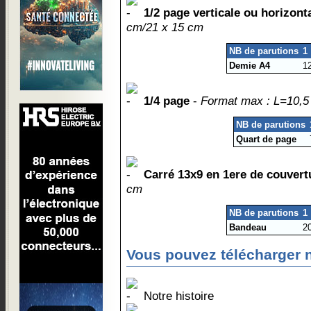
1/2 page verticale ou horizont
cm/21 x 15 cm
NB de parutions
1
Demie A4
1
1/4 page
-
Format max : L=10,
NB de parutions
Quart de page
Carré 13x9 en 1ere de couvert
cm
NB de parutions
1
Bandeau
2
Vous pouvez télécharger 
Notre histoire