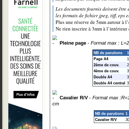
Les documents fournis doivent être 
les formats de fichier jpeg, tiff, eps 
Plus une réserve de 5mm autour à l’
Ne rien inscrire à 3mm à l’intérieur
Pleine page
-
Format max : L=
NB de parutions
1
Page A4
1
2ème de couv.
2
4ème de couv.
3
Double A4
3
Double A4 central
3
Cavalier R/V
-
Format max :R=1
cm
NB de parutions
1
Cavalier R/V
3