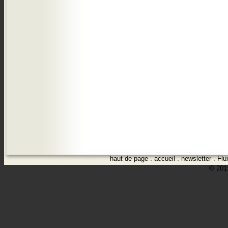
haut de page
.
accueil
.
newsletter
.
Flu
© 2012