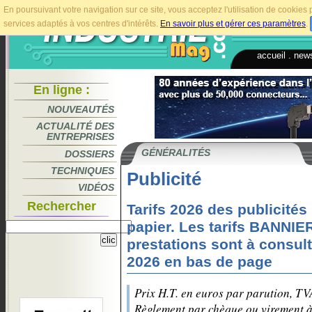
En poursuivant votre navigation sur ce site, vous acceptez l'utilisation de cookie
services adaptés à vos centres d'intérêts.
En savoir plus et gérer ces paramètres
.
accueil
.
news
En ligne :
NOUVEAUTÉS
ACTUALITÉ DES
ENTREPRISES
GÉNÉRALITÉS
DOSSIERS
TECHNIQUES
Publicité
VIDÉOS
Rechercher
Tarifs 2026 des publicités
papier. Les tarifs BANNIE
prestations sont à consult
2026 en bas de page
Prix H.T. en euros par parution, TV
Règlement par chèque ou virement à 