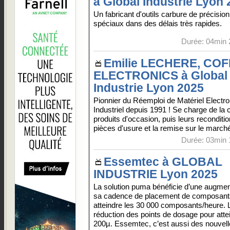
à Global Industrie Lyon
Un fabricant d'outils carbure de précision 
spéciaux dans des délais très rapides.
Durée: 04min 
Emilie LECHERE, COF
ELECTRONICS à Global
Industrie Lyon 2025
Pionnier du Réemploi de Matériel Electr
Industriel depuis 1991 ! Se charge de la 
produits d'occasion, puis leurs recondi
pièces d'usure et la remise sur le march
Durée: 03min 
Essemtec à GLOBAL
INDUSTRIE Lyon 2025
La solution puma bénéficie d’une augmen
sa cadence de placement de composant
atteindre les 30 000 composants/heure. 
réduction des points de dosage pour atte
200µ. Essemtec, c’est aussi des nouvelle