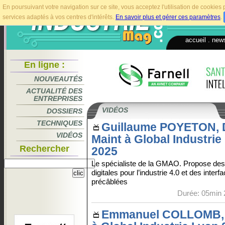
En poursuivant votre navigation sur ce site, vous acceptez l'utilisation de cookie
services adaptés à vos centres d'intérêts.
En savoir plus et gérer ces paramètres
.
accueil
.
news
En ligne :
NOUVEAUTÉS
ACTUALITÉ DES
ENTREPRISES
VIDÉOS
DOSSIERS
TECHNIQUES
Guillaume POYETON, 
VIDÉOS
Maint à Global Industrie
Rechercher
2025
Le spécialiste de la GMAO. Propose des
digitales pour l’industrie 4.0 et des interf
précâblées
Durée: 05min 
Emmanuel COLLOMB