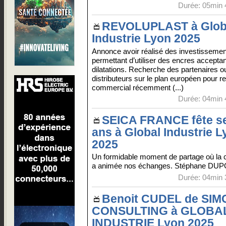
Durée: 05min 
REVOLUPLAST à Glob
Industrie Lyon 2025
Annonce avoir réalisé des investissemen
permettant d’utiliser des encres acceptan
dilatations. Recherche des partenaires o
distributeurs sur le plan européen pour r
commercial récemment (...)
Durée: 04min 
SEICA FRANCE fête s
ans à Global Industrie L
2025
Un formidable moment de partage où la c
a animée nos échanges. Stéphane DU
Durée: 04min 
Benoit CUDEL de SI
CONSULTING à GLOBA
INDUSTRIE Lyon 2025