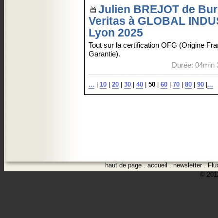
Julien BREJOT de Bu
Veritas à GLOBAL INDU
Lyon 2025
Tout sur la certification OFG (Origine Fr
Garantie).
Durée: 04min 
...
|
10
|
20
|
30
|
40
|
50
|
60
|
70
|
80
|
90
|
...
haut de page
.
accueil
.
newsletter
.
Flu
© 2012