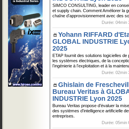
SIMCO CONSULTING, leader en conseil 
et supply chain. Comment Améliorer la ge
chaîne d'approvisionnement avec des sol
Durée: 04min 
Yohann RIFFARD d'Et
GLOBAL INDUSTRIE Ly
2025
ETAP fournit des solutions logicielles de 
les systèmes électriques, de la concepti
l'ingénierie à l'exploitation et à la mainte
Durée: 02min 
Ghislain de Freschevil
Bureau Veritas à GLOB
INDUSTRIE Lyon 2025
Bureau Veritas propose d’évaluer la mis
des systèmes d’intelligence artificielle de
entreprises.
Durée: 05min 