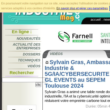
En poursuivant votre navigation sur ce site, vous acceptez l'utilisation de cookie
services adaptés à vos centres d'intérêts.
En savoir plus et gérer ces paramètres
.
accueil
.
news
En ligne :
NOUVEAUTÉS
ACTUALITÉ DES
ENTREPRISES
VIDÉOS
DOSSIERS
TECHNIQUES
Sylvain Gras, Ambass
VIDÉOS
Industrie &
Rechercher
5G/IA/CYBERSECURITE
GL EVENTS au SEPEM
Toulouse 2024
Sylvain Gras a animé une table ronde don
industrielle, l’IA et la cybersécurité opti
réduisent votre empreinte carbone tout 
Durée: 05min 4