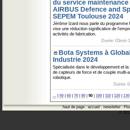
du service maintenance
AIRBUS Defence and Sp
SEPEM Toulouse 2024
Jérôme Izard nous parle du programme 
vise une réduction significative de l'emp
activités de fabrication.
Durée: 03min 1
Bota Systems à Globa
Industrie 2024
Spécialisée dans le développement et la 
de capteurs de force et de couple multi-a
robotique.
Durée: 0
...
|
50
|
60
|
70
|
80
|
90
|
100
|
110
|
120
|
130
haut de page
.
accueil
.
newsletter
.
Flu
© 2012