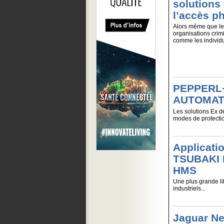
solutions
l’accès p
Alors même que le
organisations crim
comme les individu
PEPPERL
AUTOMATIO
Les solutions Ex d
modes de protection
Applicat
TSUBAKI
HMS
Une plus grande li
industriels...
Jaguar Ne