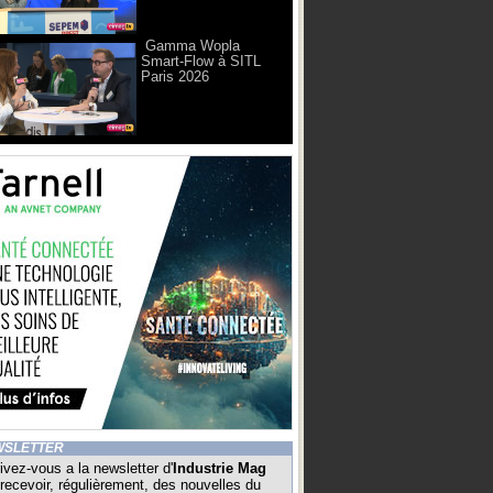
Gamma Wopla
Smart-Flow à SITL
Paris 2026
WSLETTER
ivez-vous a la newsletter d'
Industrie Mag
recevoir, régulièrement, des nouvelles du