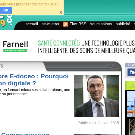
s pour vous proposer des contenus et
OK
X
accueil
.
newsletter
.
Flux RSS
.
soumissions
.
publicité
.
SUI
ES
ibre E-doceo : Pourquoi
on digitale ?
, en formant mieux ses collaborateurs, une
e sa performance...
Publication: Janvier 2015
: Communication