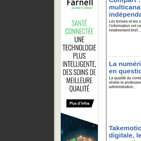
multicanal
indépend
Les formes et les s
l’information ont 
relativement bref...
La numéri
en questi
La qualité du contac
révèle le professi
administration...
Takemotio
digitale, 