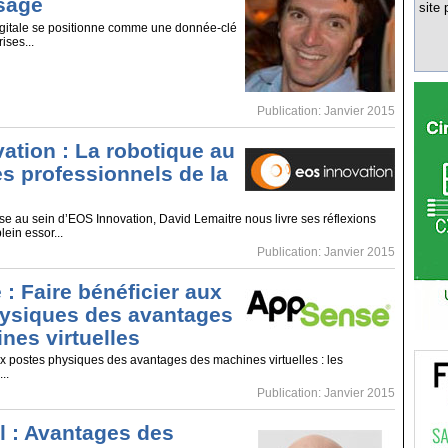
sage
site 
igitale se positionne comme une donnée-clé
ises...
Publication: Janvier 2015
ation : La robotique au
es professionnels de la
ise au sein d’EOS Innovation, David Lemaitre nous livre ses réflexions
ein essor...
Publication: Janvier 2015
: Faire bénéficier aux
ysiques des avantages
nes virtuelles
ux postes physiques des avantages des machines virtuelles : les
..
Publication: Janvier 2015
l : Avantages des