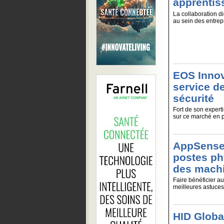
apprentis
La collaboration d
au sein des entrepr
EOS Innov
service d
sécurité
Fort de son expert
sur ce marché en pl
AppSense 
postes ph
des machi
Faire bénéficier a
meilleures astuces.
HID Globa