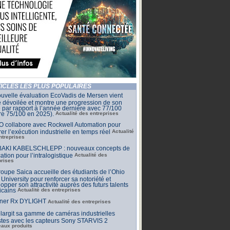
ICLES LES PLUS POPULAIRES
uvelle évaluation EcoVadis de Mersen vient
e dévoilée et montre une progression de son
 par rapport à l’année dernière avec 77/100
re 75/100 en 2025).
Actualité des entreprises
O collabore avec Rockwell Automation pour
rer l’exécution industrielle en temps réel
Actualité
ntreprises
AKI KABELSCHLEPP : nouveaux concepts de
cation pour l’intralogistique
Actualité des
prises
oupe Saica accueille des étudiants de l’Ohio
 University pour renforcer sa notoriété et
opper son attractivité auprès des futurs talents
icains
Actualité des entreprises
ner Rx DYLIGHT
Actualité des entreprises
largit sa gamme de caméras industrielles
stes avec les capteurs Sony STARVIS 2
aux produits