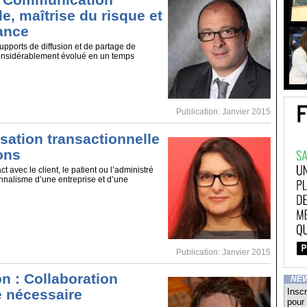
e, maîtrise du risque et
ance
upports de diffusion et de partage de
considérablement évolué en un temps
.
Publication: Janvier 2015
sation transactionnelle
ons
t avec le client, le patient ou l’administré
onnalisme d’une entreprise et d’une
Publication: Janvier 2015
n : Collaboration
NE
Inscr
le nécessaire
pour 