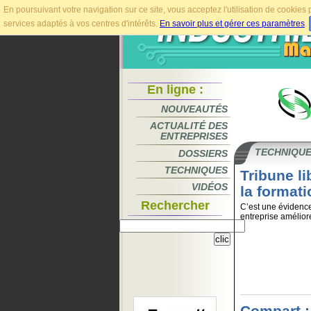
En poursuivant votre navigation sur ce site, vous acceptez l'utilisation de cookie
services adaptés à vos centres d'intérêts.
En savoir plus et gérer ces paramètres
.
En ligne :
NOUVEAUTÉS
ACTUALITÉ DES
ENTREPRISES
TECHNIQU
DOSSIERS
TECHNIQUES
Tribune l
VIDÉOS
la formati
Rechercher
C’est une évidence
entreprise amélior
Compart 