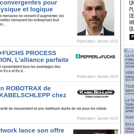
 convergentes pour
hysique et logique
s menaces ne cessent d’augmenter, les
inelles menacent les entreprises tout
s...
Publication: Janvier 2015
ART
+FUCHS PROCESS
La no
N, L’alliance parfaite
d’êtr
score
(cont
e rassemblent tous les avantages des
 Ex e et Ex d...
VISE
Publication: Janvier 2015
intég
des e
TSUB
ion ROBOTRAX de
fabri
 KABELSCHLEPP chez
entre
Le Gr
State
dével
berté de mouvement et une meilleure durée de vie pour les robots
amér
Scan
Publication: Janvier 2015
IDS é
robu
twork lance son offre
Nouve