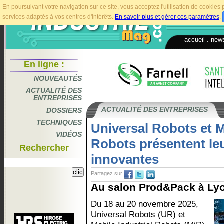
En poursuivant votre navigation sur ce site, vous acceptez l'utilisation de cookie
services adaptés à vos centres d'intérêts.
En savoir plus et gérer ces paramètres
.
accueil
.
news
En ligne :
NOUVEAUTÉS
ACTUALITÉ DES
ENTREPRISES
ACTUALITÉ DES ENTREPRISES
DOSSIERS
TECHNIQUES
Universal Robots et M
VIDÉOS
Robots présentent leu
Rechercher
innovantes
Partagez sur
Au salon Prod&Pack à Lyo
Du 18 au 20 novembre 2025,
Universal Robots (UR) et