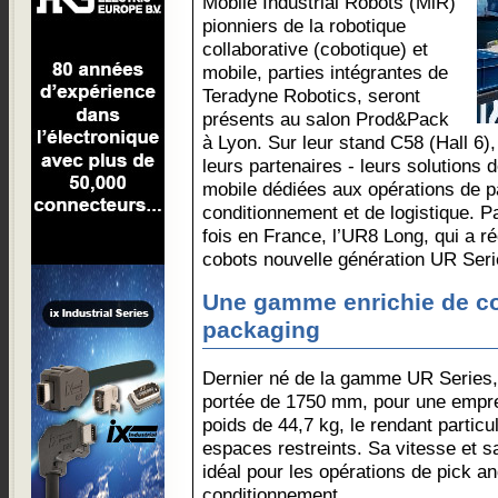
Mobile Industrial Robots (MiR)
pionniers de la robotique
collaborative (cobotique) et
mobile, parties intégrantes de
Teradyne Robotics, seront
présents au salon Prod&Pack
à Lyon. Sur leur stand C58 (Hall 6),
leurs partenaires - leurs solutions 
mobile dédiées aux opérations de pa
conditionnement et de logistique. Pa
fois en France, l’UR8 Long, qui a 
cobots nouvelle génération UR Seri
Une gamme enrichie de co
packaging
Dernier né de la gamme UR Series,
portée de 1750 mm, pour une empre
poids de 44,7 kg, le rendant partic
espaces restreints. Sa vitesse et s
idéal pour les opérations de pick an
conditionnement.