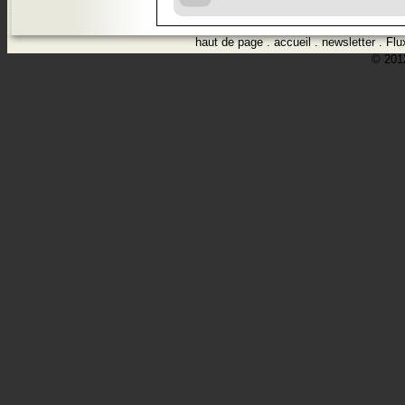
haut de page
.
accueil
.
newsletter
.
Flu
© 2012