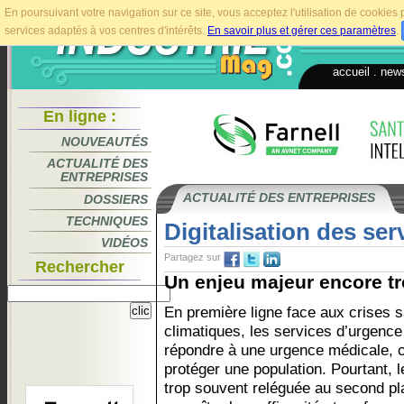
En poursuivant votre navigation sur ce site, vous acceptez l'utilisation de cookie
services adaptés à vos centres d'intérêts.
En savoir plus et gérer ces paramètres
.
accueil
.
news
En ligne :
NOUVEAUTÉS
ACTUALITÉ DES
ENTREPRISES
ACTUALITÉ DES ENTREPRISES
DOSSIERS
TECHNIQUES
Digitalisation des se
VIDÉOS
Partagez sur
Rechercher
Un enjeu majeur encore tr
En première ligne face aux crises sa
climatiques, les services d’urgence
répondre à une urgence médicale, c
protéger une population. Pourtant, l
trop souvent reléguée au second plan