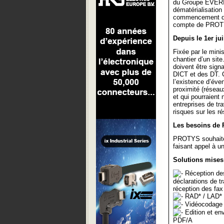
du Groupe EVERI
dématérialisation
commencement de 
compte de PROT
Depuis le 1er ju
Fixée par le minis
chantier d’un sit
doivent être sign
DICT et des DT. C
l’existence d’éve
proximité (réseau
et qui pourraient
entreprises de tr
risques sur les r
Les besoins de 
PROTYS souhaite 
faisant appel à un
Solutions mises
Réception des
déclarations de tr
réception des fax
RAD* / LAD*
Vidéocodage p
Edition et en
PDF/A