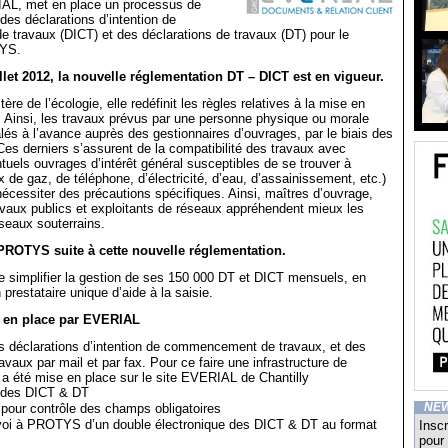
AL, met en place un processus de
 des déclarations d’intention de
travaux (DICT) et des déclarations de travaux (DT) pour le
YS.
illet 2012, la nouvelle réglementation DT – DICT est en vigueur.
tère de l’écologie, elle redéfinit les règles relatives à la mise en
e. Ainsi, les travaux prévus par une personne physique ou morale
alés à l’avance auprès des gestionnaires d’ouvrages, par le biais des
es derniers s’assurent de la compatibilité des travaux avec
ntuels ouvrages d’intérêt général susceptibles de se trouver à
x de gaz, de téléphone, d’électricité, d’eau, d’assainissement, etc.)
 nécessiter des précautions spécifiques. Ainsi, maîtres d’ouvrage,
avaux publics et exploitants de réseaux appréhendent mieux les
éseaux souterrains.
PROTYS suite à cette nouvelle réglementation.
simplifier la gestion de ses 150 000 DT et DICT mensuels, en
 prestataire unique d’aide à la saisie.
 en place par EVERIAL
 déclarations d’intention de commencement de travaux, et des
avaux par mail et par fax. Pour ce faire une infrastructure de
 a été mise en place sur le site EVERIAL de Chantilly
 des DICT & DT
our contrôle des champs obligatoires
NE
voi à PROTYS d’un double électronique des DICT & DT au format
Inscr
pour 