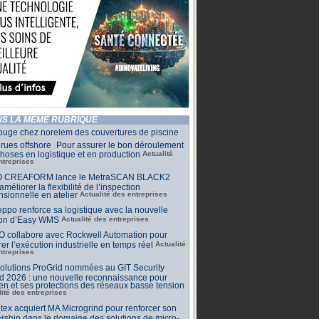
S LA MÊME RUBRIQUE
ouge chez norelem des couvertures de piscine
rues offshore Pour assurer le bon déroulement
hoses en logistique et en production
Actualité
ntreprises
 CREAFORM lance le MetraSCAN BLACK2
améliorer la flexibilité de l’inspection
sionnelle en atelier
Actualité des entreprises
ppo renforce sa logistique avec la nouvelle
ion d’Easy WMS
Actualité des entreprises
O collabore avec Rockwell Automation pour
rer l’exécution industrielle en temps réel
Actualité
ntreprises
olutions ProGrid nommées au GIT Security
d 2026 : une nouvelle reconnaissance pour
n et ses protections des réseaux basse tension
lité des entreprises
tex acquiert MA Microgrind pour renforcer son
rship dans le domaine des solutions de micro-