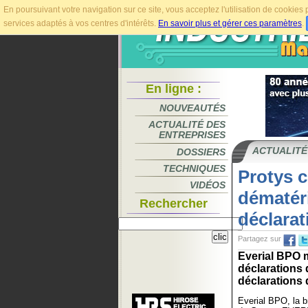
En poursuivant votre navigation sur ce site, vous acceptez l'utilisation de cookie
services adaptés à vos centres d'intérêts.
En savoir plus et gérer ces paramètres
.
En ligne :
NOUVEAUTÉS
ACTUALITÉ DES
ENTREPRISES
ACTUALITÉ
DOSSIERS
TECHNIQUES
Protys c
VIDÉOS
dématéri
Rechercher
déclarat
Partagez sur
Everial BPO 
déclarations
déclarations 
Everial BPO, la 