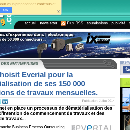
s pour vous proposer des contenus et
OK
X
accueil
.
newsletter
.
Flux RSS
.
soumissions
.
publicité
.
SUI
 DES ENTREPRISES
hoisit Everial pour la
alisation de ses 150 000
ions de travaux mensuelles.
Publication: Juillet 2014
met en place un processus de dématérialisation des
 d’intention de commencement de travaux et des
de travaux...
branche Business Process Outsourcing