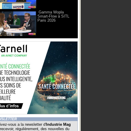
Gamma Wopla
Smart-Flow à SITL
Paris 2026
WSLETTER
ivez-vous a la newsletter d'
Industrie Mag
recevoir, régulièrement, des nouvelles du