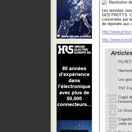
Restitution 
Les données numé
GED PROTYS. Ces
concernées par le
de répondre aux 
http://www.protys.
http://www.everia
Article
FILHET
Harmoni
Les gran
TNT Fran
Cegid dé
l'ensem
Le Grou
Cegedim
cette a