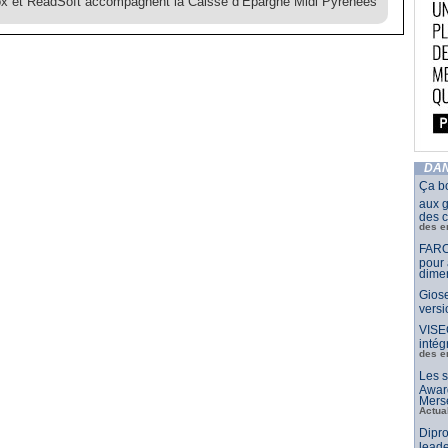
x et ReadSoft accompagnent la Caisse d’Epargne Midi Pyrénées
DAN
Ça b
aux g
des c
des e
FARO
pour 
dimen
Giose
vers
VISE
intég
des e
Les s
Awar
Merse
Actua
Dipro
leade