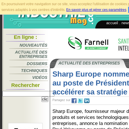
En poursuivant votre navigation sur ce site, vous acceptez l'utilisation de cookie
services adaptés à vos centres d'intérêts.
En savoir plus et gérer ces paramètres
.
accueil
.
news
En ligne :
NOUVEAUTÉS
ACTUALITÉ DES
ENTREPRISES
ACTUALITÉ DES ENTREPRISES
DOSSIERS
TECHNIQUES
Sharp Europe nomme
VIDÉOS
au poste de Présiden
Rechercher
accélérer sa stratégi
Partagez sur
Sharp Europe, fournisseur majeur 
produits et services technologique
entreprises, annonce la nomination