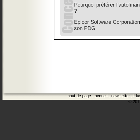
Pourquoi préférer l'autofin
?
Epicor Software Corporatio
son PDG
haut de page
.
accueil
.
newsletter
.
Flu
© 2012