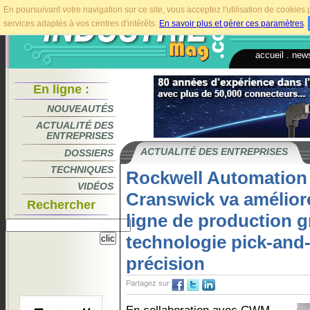
En poursuivant votre navigation sur ce site, vous acceptez l'utilisation de cookie
services adaptés à vos centres d'intérêts.
En savoir plus et gérer ces paramètres
.
accueil
.
news
En ligne :
NOUVEAUTÉS
ACTUALITÉ DES
ENTREPRISES
ACTUALITÉ DES ENTREPRISES
DOSSIERS
TECHNIQUES
Rockwell Automation
VIDÉOS
Cranswick va améliorer
Rechercher
ligne de production g
technologie pick-and-
précision
Partagez sur