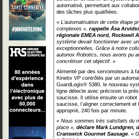
automatisé, permettant aux collab
des tâches plus qualifiées.
« L’automatisation de cette étape pr
complexes »,
rappelle Åsa Arvids
régionale EMEA nord, Rockwell 
système devait fonctionner avec une
exceptionnelles. Grâce à notre coll
autonox Robotics, nous avons pu 
concrétiser cet objectif. »
Alimenté par des servomoteurs à fai
Kinetix VP contrôlés par un automa
GuardLogix® 5380, le nouveau syst
ligne détecte avec précision la prés
saucisse. Il utilise ensuite un robo
saucisse, l’aligner correctement et 
approprié, 240 fois par minute.
« Nous sommes très satisfaits du 
place »,
déclare Mark Lundgren, d
Cranswick Gourmet Sausage
. « 