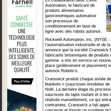
En collaboration avec CWM
Automation, le fabricant de
produits alimentaires
gastronomiques automatise
son processus de
conditionnement en bout de
ligne avec des robots autonox.
Rockwell Automation, Inc. (NYSE :
l’automatisation industrielle et de 
annonce que la société Cranswick P
fabricants britanniques de produit
gamme, a mis en service un nouvea
place (prélèvement et placement) e
autonox Robotics.
Cranswick produit chaque année des
blankets » (saucisses enrobées de
Noël. La dernière étape du processus
saucisses du tapis roulant et à les c
réalisée manuellement, ce qui entraî
contraintes. Cranswick a fait app
concevoir et fournir un système pi