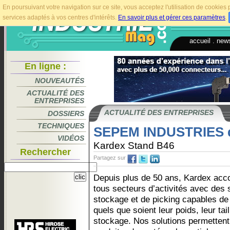
En poursuivant votre navigation sur ce site, vous acceptez l'utilisation de cookie
services adaptés à vos centres d'intérêts.
En savoir plus et gérer ces paramètres
.
accueil
.
news
En ligne :
NOUVEAUTÉS
ACTUALITÉ DES
ENTREPRISES
ACTUALITÉ DES ENTREPRISES
DOSSIERS
TECHNIQUES
SEPEM INDUSTRIES 
VIDÉOS
Kardex Stand B46
Rechercher
Partagez sur
Depuis plus de 50 ans, Kardex acco
tous secteurs d’activités avec des 
stockage et de picking capables de 
quels que soient leur poids, leur tai
stockage. Nos solutions permettent 