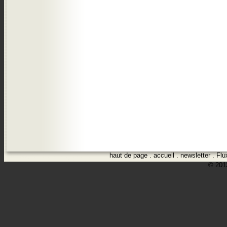
haut de page
.
accueil
.
newsletter
.
Flu
© 2012