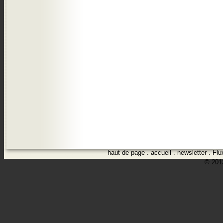
haut de page
.
accueil
.
newsletter
.
Flu
© 2012