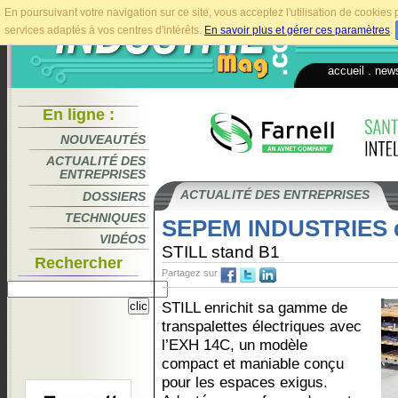
En poursuivant votre navigation sur ce site, vous acceptez l'utilisation de cookie
services adaptés à vos centres d'intérêts.
En savoir plus et gérer ces paramètres
.
accueil
.
news
En ligne :
NOUVEAUTÉS
ACTUALITÉ DES
ENTREPRISES
ACTUALITÉ DES ENTREPRISES
DOSSIERS
TECHNIQUES
SEPEM INDUSTRIES 
VIDÉOS
STILL stand B1
Rechercher
Partagez sur
STILL enrichit sa gamme de
transpalettes électriques avec
l’EXH 14C, un modèle
compact et maniable conçu
pour les espaces exigus.