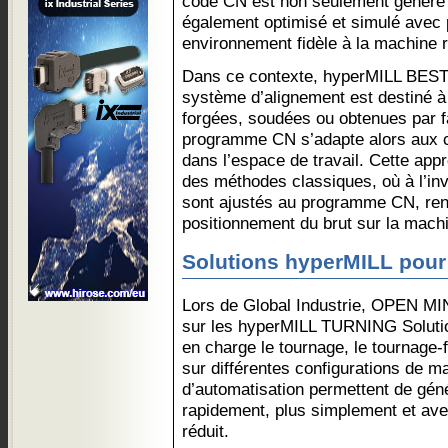
code CN est non seulement généré 
également optimisé et simulé avec 
environnement fidèle à la machine r
Dans ce contexte, hyperMILL BEST F
système d’alignement est destiné à
forgées, soudées ou obtenues par fa
programme CN s’adapte alors aux c
dans l’espace de travail. Cette app
des méthodes classiques, où à l’inve
sont ajustés au programme CN, rend
positionnement du brut sur la mach
Solutions hyperMILL pour
Lors de Global Industrie, OPEN MI
sur les hyperMILL TURNING Solutio
en charge le tournage, le tournage-f
sur différentes configurations de m
d’automatisation permettent de gé
rapidement, plus simplement et ave
réduit.