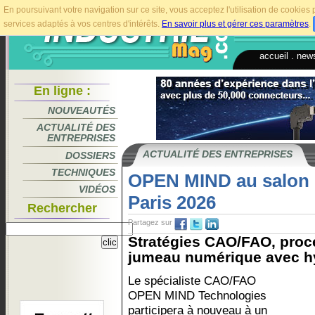
En poursuivant votre navigation sur ce site, vous acceptez l'utilisation de cookie
services adaptés à vos centres d'intérêts.
En savoir plus et gérer ces paramètres
.
accueil
.
news
En ligne :
NOUVEAUTÉS
ACTUALITÉ DES
ENTREPRISES
ACTUALITÉ DES ENTREPRISES
DOSSIERS
TECHNIQUES
OPEN MIND au salon G
VIDÉOS
Paris 2026
Rechercher
Partagez sur
Stratégies CAO/FAO, proc
jumeau numérique avec hy
Le spécialiste CAO/FAO
OPEN MIND Technologies
participera à nouveau à un