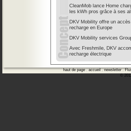
CleanMob lance Home charg
les kWh pros grâce à ses a
DKV Mobility offre un accès
recharge en Europe
DKV Mobility services Grou
Avec Freshmile, DKV accomp
recharge électrique
haut de page
.
accueil
.
newsletter
.
Flu
© 2012