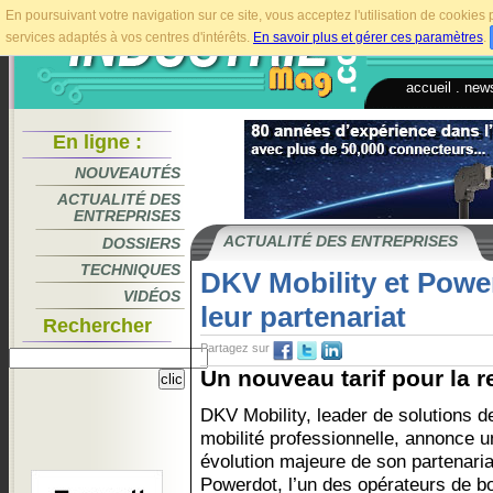
En poursuivant votre navigation sur ce site, vous acceptez l'utilisation de cookie
services adaptés à vos centres d'intérêts.
En savoir plus et gérer ces paramètres
.
accueil
.
news
En ligne :
NOUVEAUTÉS
ACTUALITÉ DES
ENTREPRISES
ACTUALITÉ DES ENTREPRISES
DOSSIERS
TECHNIQUES
DKV Mobility et Powe
VIDÉOS
leur partenariat
Rechercher
Partagez sur
Un nouveau tarif pour la re
DKV Mobility, leader de solutions d
mobilité professionnelle, annonce u
évolution majeure de son partenari
Powerdot, l’un des opérateurs de b