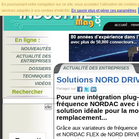
En poursuivant votre navigation sur ce site, vous acceptez l'utilisation de cookie
services adaptés à vos centres d'intérêts.
En savoir plus et gérer ces paramètres
.
accueil
.
news
En ligne :
NOUVEAUTÉS
ACTUALITÉ DES
ENTREPRISES
ACTUALITÉ DES ENTREPRISES
DOSSIERS
TECHNIQUES
Solutions NORD DR
VIDÉOS
Partagez sur
Rechercher
Pour une intégration plug
fréquence NORDAC avec int
solution idéale pour la mo
remplacement...
Grâce aux variateurs de fréquenc
et NORDAC FLEX de NORD DRIVESY