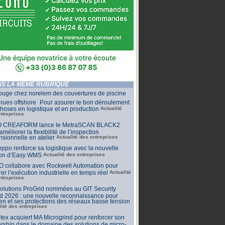
S LA MÊME RUBRIQUE
ouge chez norelem des couvertures de piscine
rues offshore Pour assurer le bon déroulement
hoses en logistique et en production
Actualité
ntreprises
 CREAFORM lance le MetraSCAN BLACK2
améliorer la flexibilité de l’inspection
sionnelle en atelier
Actualité des entreprises
ppo renforce sa logistique avec la nouvelle
ion d’Easy WMS
Actualité des entreprises
O collabore avec Rockwell Automation pour
rer l’exécution industrielle en temps réel
Actualité
ntreprises
olutions ProGrid nommées au GIT Security
d 2026 : une nouvelle reconnaissance pour
n et ses protections des réseaux basse tension
lité des entreprises
tex acquiert MA Microgrind pour renforcer son
rship dans le domaine des solutions de micro-