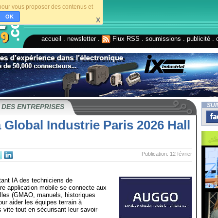
s pour vous proposer des contenus et
OK
X
accueil
.
newsletter
.
Flux RSS
.
soumissions
.
publicité
.
SUI
 DES ENTREPRISES
Global Industrie Paris 2026 Hall
Publication: 12 février
tant IA des techniciens de
re application mobile se connecte aux
elles (GMAO, manuels, historiques
our aider les équipes terrain à
 vite tout en sécurisant leur savoir-