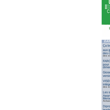
DAN
Ça b
aux g
des c
des e
FARO
pour 
dimen
Giose
vers
VISE
intég
des e
Les s
Awar
Merse
Actua
Dipro
leade