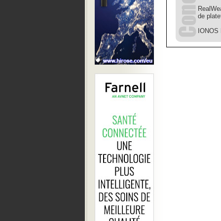
RealWea
de plat
IONOS l