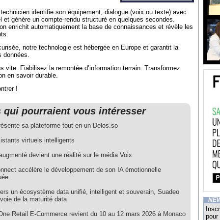
technicien identifie son équipement, dialogue (voix ou texte) avec
el et génère un compte-rendu structuré en quelques secondes.
on enrichit automatiquement la base de connaissances et révèle les
ts.
urisée, notre technologie est hébergée en Europe et garantit la
es données.
s vite. Fiabilisez la remontée d’information terrain. Transformez
on en savoir durable.
trer !
s qui pourraient vous intéresser
résente sa plateforme tout-en-un Delos.so
stants virtuels intelligents
augmenté devient une réalité sur le média Voix
nnect accélère le développement de son IA émotionnelle
uée
ers un écosystème data unifié, intelligent et souverain, Suadeo
 voie de la maturité data
NE
Inscr
One Retail E-Commerce revient du 10 au 12 mars 2026 à Monaco
pour 