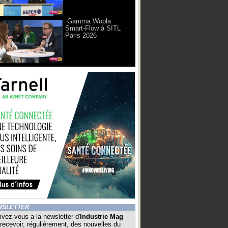
Gamma Wopla
Smart-Flow à SITL
Paris 2026
WSLETTER
ivez-vous a la newsletter d'
Industrie Mag
recevoir, régulièrement, des nouvelles du