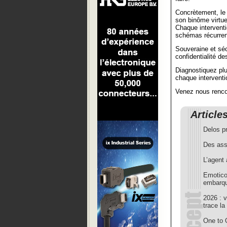
Concrètement, le 
son binôme virtu
Chaque interventi
schémas récurren
Souveraine et séc
confidentialité d
Diagnostiquez plu
chaque interventi
Venez nous rencon
Article
Delos p
Des assi
L’agent 
Emotico
embarq
2026 : v
trace la
One to 