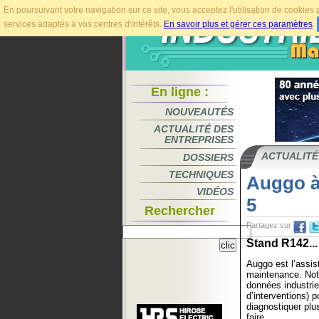
En poursuivant votre navigation sur ce site, vous acceptez l'utilisation de cookie
services adaptés à vos centres d'intérêts.
En savoir plus et gérer ces paramètres
.
En ligne :
NOUVEAUTÉS
ACTUALITÉ DES
ENTREPRISES
ACTUALITÉ
DOSSIERS
TECHNIQUES
Auggo à 
VIDÉOS
5
Rechercher
Partagez sur
Stand R142...
Auggo est l’assis
maintenance. Not
données industri
d’interventions) p
diagnostiquer plus
faire.