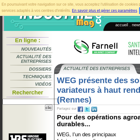
En poursuivant votre navigation sur ce site, vous acceptez l'utilisation de cookie
services adaptés à vos centres d'intérêts.
En savoir plus et gérer ces paramètres
.
accueil
.
news
En ligne :
NOUVEAUTÉS
ACTUALITÉ DES
ENTREPRISES
ACTUALITÉ DES ENTREPRISES
DOSSIERS
TECHNIQUES
WEG présente des sol
VIDÉOS
variateurs à haut re
Rechercher
(Rennes)
Partagez sur
Pour des opérations agroa
durables...
WEG, l’un des principaux