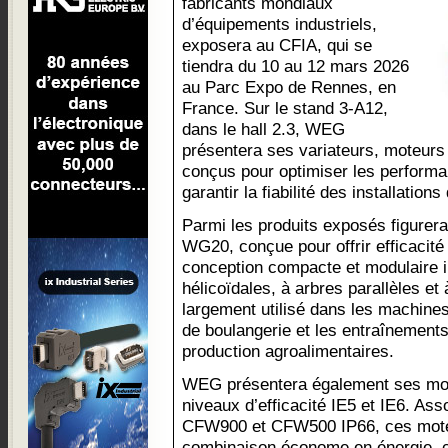
fabricants mondiaux
d’équipements industriels,
exposera au CFIA, qui se
tiendra du 10 au 12 mars 2026
au Parc Expo de Rennes, en
France. Sur le stand 3-A12,
dans le hall 2.3, WEG
présentera ses variateurs, moteurs
conçus pour optimiser les performan
garantir la fiabilité des installation
Parmi les produits exposés figurer
WG20, conçue pour offrir efficacité 
conception compacte et modulaire i
hélicoïdales, à arbres parallèles e
largement utilisé dans les machine
de boulangerie et les entraînement
production agroalimentaires.
WEG présentera également ses mot
niveaux d’efficacité IE5 et IE6. Ass
CFW900 et CFW500 IP66, ces mote
combinaison économe en énergie, c