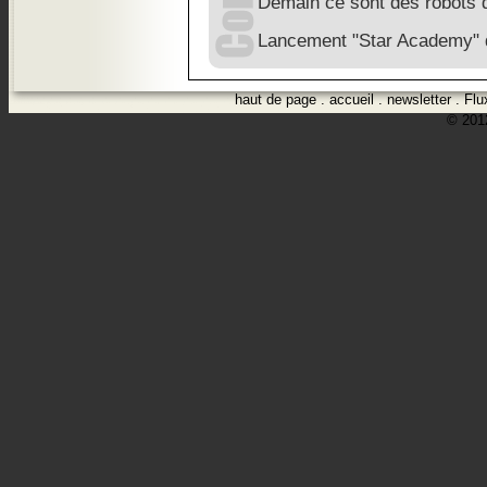
Demain ce sont des robots q
Lancement "Star Academy" d
haut de page
.
accueil
.
newsletter
.
Flu
© 2012