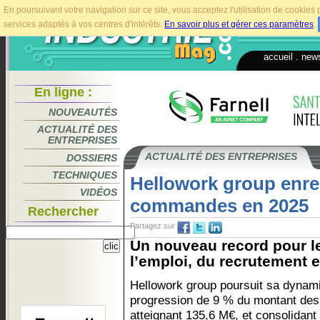
En poursuivant votre navigation sur ce site, vous acceptez l'utilisation de cookie
services adaptés à vos centres d'intérêts.
En savoir plus et gérer ces paramètres
.
accueil
.
news
En ligne :
NOUVEAUTÉS
ACTUALITÉ DES
ENTREPRISES
ACTUALITÉ DES ENTREPRISES
DOSSIERS
TECHNIQUES
Hellowork group enre
VIDÉOS
commandes en 2025
Rechercher
Partagez sur
Un nouveau record pour le
l’emploi, du recrutement et
Hellowork group poursuit sa dynam
progression de 9 % du montant de
atteignant 135,6 M€, et consolidant