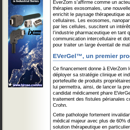
EverZom s’affirme comme un acteur
thérapies exosomales, une nouvelle
enrichit le paysage thérapeutique a
cellulaires. Les exosomes, nanopar
par les cellules, suscitent un intérê
l’industrie pharmaceutique en tant
communication intercellulaire et do
pour traiter un large éventail de ma
EVerGel™, un premier pr
Ce financement donne à EVerZom l
déployer sa stratégie clinique et in
portefeuille de produits propriétair
lui permettra, ainsi, de lancer la p
candidat médicament phare EVerGe
traitement des fistules périanales
Crohn.
Cette pathologie fortement invalida
médical majeur avec plus de 60% d
solution thérapeutique en particulier 