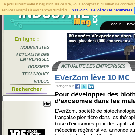
En poursuivant votre navigation sur ce site, vous acceptez l'utilisation de cookie
services adaptés à vos centres d'intérêts.
En savoir plus et gérer ces paramètres
.
accueil
.
news
En ligne :
NOUVEAUTÉS
ACTUALITÉ DES
ENTREPRISES
ACTUALITÉ DES ENTREPRISES
DOSSIERS
TECHNIQUES
EVerZom lève 10 M€
VIDÉOS
Partagez sur
Rechercher
Pour développer des biot
d’exosomes dans les mala
EVerZom, société de biotechnologi
française pionnière dans les thérap
base d’exosomes pour des applicat
médecine régénérative, annonce aujo