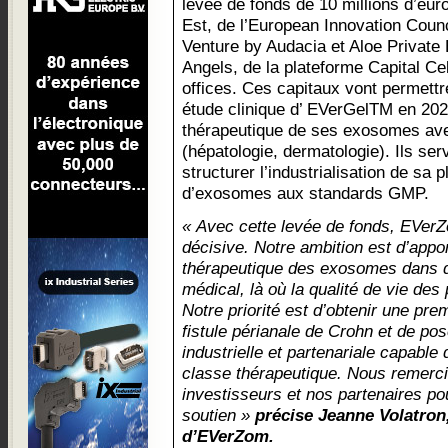
levée de fonds de 10 millions d’eu
Est, de l’European Innovation Coun
Venture by Audacia et Aloe Private 
Angels, de la plateforme Capital Cel
offices. Ces capitaux vont permett
étude clinique d’ EVerGelTM en 2026
thérapeutique de ses exosomes ave
(hépatologie, dermatologie). Ils ser
structurer l’industrialisation de sa
d’exosomes aux standards GMP.
« Avec cette levée de fonds, EVerZ
décisive. Notre ambition est d’appor
thérapeutique des exosomes dans de
médical, là où la qualité de vie des
Notre priorité est d’obtenir une pre
fistule périanale de Crohn et de po
industrielle et partenariale capable
classe thérapeutique. Nous remerc
investisseurs et nos partenaires pou
soutien »
précise Jeanne Volatron
d’EVerZom.