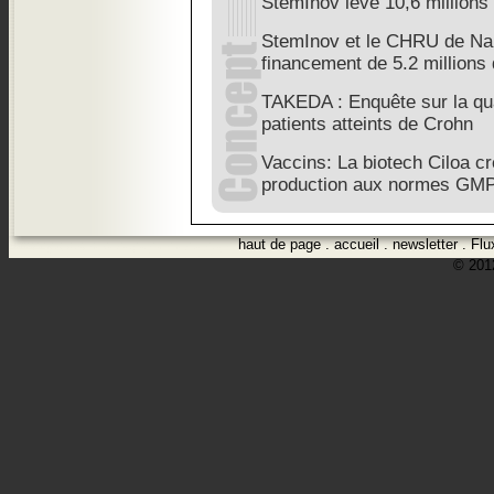
StemInov lève 10,6 millions
StemInov et le CHRU de Nan
financement de 5.2 millions
TAKEDA : Enquête sur la qua
patients atteints de Crohn
Vaccins: La biotech Ciloa cr
production aux normes GM
haut de page
.
accueil
.
newsletter
.
Flu
© 2012