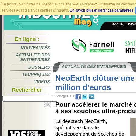
En poursuivant votre navigation sur ce site, vous acceptez l'utilisation de cookie
services adaptés à vos centres d'intérêts.
En savoir plus et gérer ces paramètres
.
accueil
.
news
En ligne :
NOUVEAUTÉS
ACTUALITÉ DES
ENTREPRISES
ACTUALITÉ DES ENTREPRISES
DOSSIERS
TECHNIQUES
NeoEarth clôture une 
VIDÉOS
million d’euros
Rechercher
Partagez sur
Pour accélérer le marché
à ses souches ultra-produc
La deeptech NeoEarth,
spécialisée dans le
développement de souches de