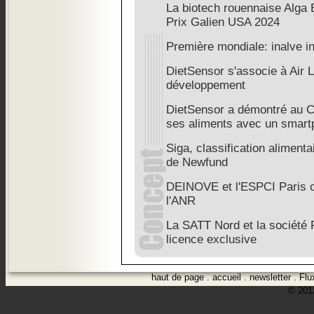
La biotech rouennaise Alga 
Prix Galien USA 2024
Première mondiale: inalve i
DietSensor s'associe à Air 
développement
DietSensor a démontré au C
ses aliments avec un smar
Siga, classification aliment
de Newfund
DEINOVE et l'ESPCI Paris o
l'ANR
La SATT Nord et la société 
licence exclusive
haut de page
.
accueil
.
newsletter
.
Flu
© 2012