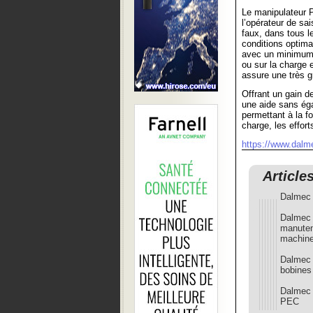
Le manipulateur 
l’opérateur de sa
faux, dans tous l
conditions optim
avec un minimum d’
ou sur la charge e
assure une très 
Offrant un gain d
une aide sans éga
permettant à la fo
charge, les effor
https://www.dal
Article
Dalmec 
Dalmec 
manutent
machine
Dalmec 
bobines
Dalmec 
PEC