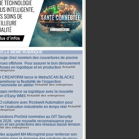
S LA MÊME RUBRIQUE
ouge chez norelem des couvertures de piscine
rues offshore Pour assurer le bon déroulement
hoses en logistique et en production
Actualité
ntreprises
 CREAFORM lance le MetraSCAN BLACK2
améliorer la flexibilité de l’inspection
sionnelle en atelier
Actualité des entreprises
ppo renforce sa logistique avec la nouvelle
ion d’Easy WMS
Actualité des entreprises
O collabore avec Rockwell Automation pour
rer l’exécution industrielle en temps réel
Actualité
ntreprises
olutions ProGrid nommées au GIT Security
d 2026 : une nouvelle reconnaissance pour
n et ses protections des réseaux basse tension
lité des entreprises
tex acquiert MA Microgrind pour renforcer son
rship dans le domaine des solutions de micro-