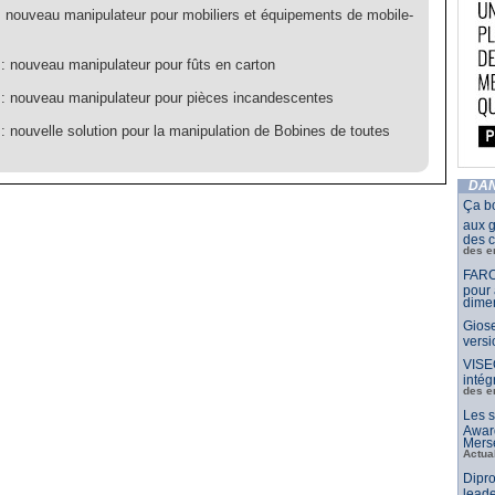
 nouveau manipulateur pour mobiliers et équipements de mobile-
: nouveau manipulateur pour fûts en carton
: nouveau manipulateur pour pièces incandescentes
: nouvelle solution pour la manipulation de Bobines de toutes
DAN
Ça b
aux g
des c
des e
FARO
pour 
dimen
Giose
vers
VISE
intég
des e
Les s
Awar
Merse
Actua
Dipro
leade