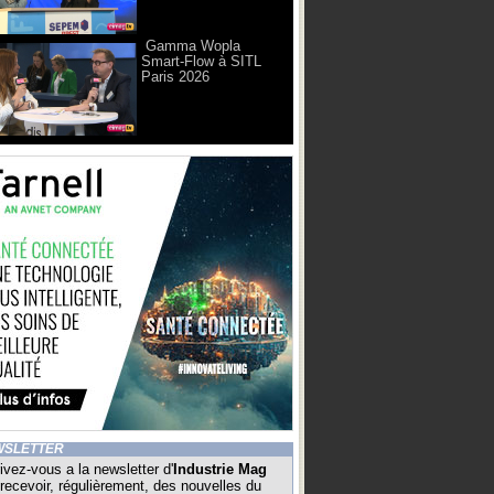
Gamma Wopla
Smart-Flow à SITL
Paris 2026
WSLETTER
ivez-vous a la newsletter d'
Industrie Mag
recevoir, régulièrement, des nouvelles du