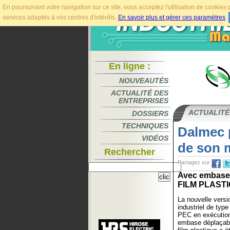
En poursuivant votre navigation sur ce site, vous acceptez l'utilisation de cookie
services adaptés à vos centres d'intérêts.
En savoir plus et gérer ces paramètres
.
En ligne :
NOUVEAUTÉS
ACTUALITÉ DES
ENTREPRISES
ACTUALITÉ
DOSSIERS
TECHNIQUES
Dalmec 
VIDÉOS
de son 
Rechercher
Partagez sur
Avec embase 
FILM PLASTI
La nouvelle versi
industriel de typ
PEC en exécution
embase déplaçabl