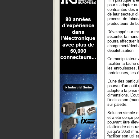
film plastique a
pour s’adapter au
contraintes des in
de leur secteur d’
process de fabric
producteurs de b
Développé sur-mes
sécurité, la manu
pourra effectuer l
chargement/déchar
dépalettisation.
Ce manipulateur va
faciliter la tâche
les enrouleuses, 
fardeleuses, les é
L’une des particu
pourvu d’un outi
adapté à la prise
dimensions. L’outi
l’inclinaison (ma
sur palette.
Solution simple e
et a été conçu po
pouvant être élev
d’atteindre des r
jusqu’à 3050 mm. 
faciliter son utili