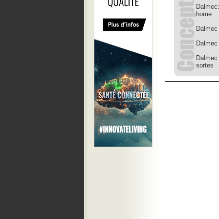
Dalmec:
home
Dalmec 
Dalmec 
Dalmec 
sortes