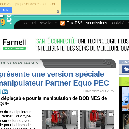
s pour vous proposer des contenus et
OK
X
accueil
.
newsletter
.
Flux RSS
.
soumissions
.
publicité
.
SUI
 DES ENTREPRISES
présente une version spéciale
manipulateur Partner Equo PEC
Publication: Août 2025
déplaçable pour la manipulation de BOBINES de
QUE...
on du manipulateur
e Partner Equo type
 sur colonne avec
e pour bobines de