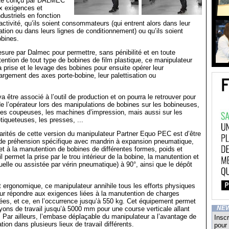
 été conçu par DALMEC
x exigences et
dustriels en fonction
activité, qu’ils soient consommateurs (qui entrent alors dans leur
ation ou dans leurs lignes de conditionnement) ou qu’ils soient
obines.
ure par Dalmec pour permettre, sans pénibilité et en toute
tention de tout type de bobines de film plastique, ce manipulateur
a prise et le levage des bobines pour ensuite opérer leur
gement des axes porte-bobine, leur palettisation ou
 être associé à l’outil de production et on pourra le retrouver pour
 de l’opérateur lors des manipulations de bobines sur les bobineuses,
les coupeuses, les machines d’impression, mais aussi sur les
tiqueteuses, les presses, ...
larités de cette version du manipulateur Partner Equo PEC est d’être
l de préhension spécifique avec mandrin à expansion pneumatique,
 et à la manutention de bobines de différentes formes, poids et
l permet la prise par le trou intérieur de la bobine, la manutention et
nuelle ou assistée par vérin pneumatique) à 90°, ainsi que le dépôt
t ergonomique, ce manipulateur annihile tous les efforts physiques
ur répondre aux exigences liées à la manutention de charges
ées, et ce, en l’occurrence jusqu’à 550 kg. Cet équipement permet
ayons de travail jusqu’à 5000 mm pour une course verticale allant
NE
Par ailleurs, l’embase déplaçable du manipulateur a l’avantage de
Inscr
sation dans plusieurs lieux de travail différents.
pour 