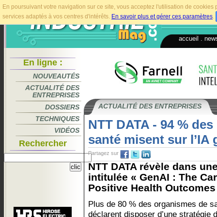
En poursuivant votre navigation sur ce site, vous acceptez l'utilisation de cookie
services adaptés à vos centres d'intérêts.
En savoir plus et gérer ces paramètres
.
accueil
.
news
En ligne :
NOUVEAUTÉS
ACTUALITÉ DES
ENTREPRISES
ACTUALITÉ DES ENTREPRISES
DOSSIERS
TECHNIQUES
NTT DATA - 94 % des
VIDÉOS
santé misent sur l’IA 
Rechercher
Partagez sur
NTT DATA révèle dans une
intitulée « GenAI : The Ca
Positive Health Outcomes 
Plus de 80 % des organismes de s
déclarent disposer d’une stratégie d