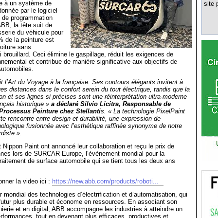
ée à un système de
site 
onnée par le logiciel
et de programmation
B, la tête suit de
sserie du véhicule pour
% de la peinture est
voiture sans
i brouillard. Ceci élimine le gaspillage, réduit les exigences de
nnemental et contribue de manière significative aux objectifs de
Automobiles.
it l’Art du Voyage à la française. Ses contours élégants invitent à
es distances dans le confort serein du tout électrique, tandis que la
ton et ses lignes si précises sont une réinterprétation ultra-moderne
nçais historique »
a déclaré Silvio Licitra, Responsable de
 Processus Peinture chez Stellanti
s. « La technologie PixelPaint
e rencontre entre design et durabilité, une expression de
nologique fusionnée avec l’esthétique raffinée synonyme de notre
diste ».
t Nippon Paint ont annoncé leur collaboration et reçu le prix de
annes lors de SURCAR Europe, l’évènement mondial pour la
itement de surface automobile qui se tient tous les deux ans
nner la video ici :
https://new.abb.com/products/roboti...
 mondial des technologies d’électrification et d’automatisation, qui
futur plus durable et économe en ressources. En associant son
nierie et en digital, ABB accompagne les industries à atteindre un
rformances, tout en devenant plus efficaces, productives et