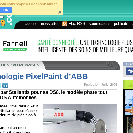
s pour vous proposer des contenus et
OK
X
accueil
.
newsletter
.
Flux RSS
.
soumissions
.
publicité
.
SUI
 DES ENTREPRISES
nologie PixelPaint d’ABB
Publication: Juillet 2025
par Stellantis pour sa DS8, le modèle phare tout
 DS Automobiles...
rimée PixelPaint d’ABB
Stellantis pour réaliser
einture de précision à
are entièrement
de DS Automobiles