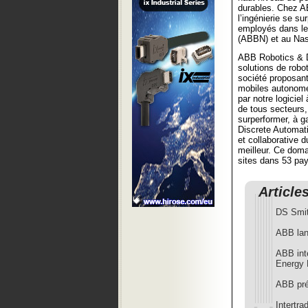
durables. Chez A
l’ingénierie se s
employés dans le
(ABBN) et au Na
ABB Robotics & D
solutions de robo
société proposant 
mobiles autonome
par notre logiciel
de tous secteurs, 
surperformer, à ga
Discrete Automati
et collaborative d
meilleur. Ce doma
sites dans 53 pay
Article
DS Smit
ABB lan
ABB int
Energy
ABB pré
Intertra