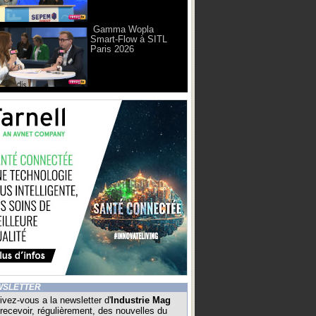
Gamma Wopla
Smart-Flow à SITL
Paris 2026
WSLETTER
ivez-vous a la newsletter d'
Industrie Mag
recevoir, régulièrement, des nouvelles du