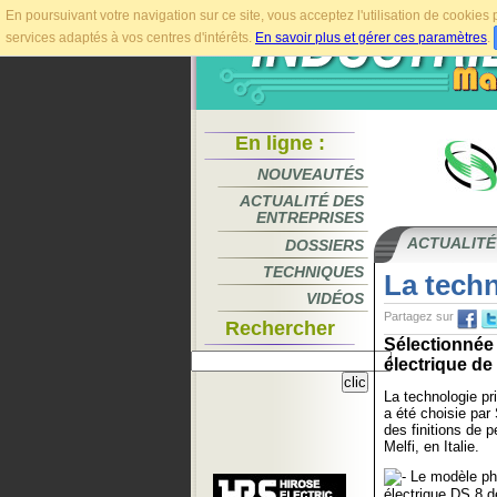
En poursuivant votre navigation sur ce site, vous acceptez l'utilisation de cookie
services adaptés à vos centres d'intérêts.
En savoir plus et gérer ces paramètres
.
En ligne :
NOUVEAUTÉS
ACTUALITÉ DES
ENTREPRISES
ACTUALITÉ
DOSSIERS
TECHNIQUES
La tech
VIDÉOS
Partagez sur
Rechercher
Sélectionnée 
électrique de
La technologie p
a été choisie par 
des finitions de p
Melfi, en Italie.
Le modèle ph
électrique DS 8 