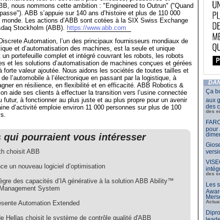
BB, nous nommons cette ambition : "Engineered to Outrun" ("Quand
urpasse"). ABB s’appuie sur 140 ans d’histoire et plus de 110 000
 monde. Les actions d’ABB sont cotées à la SIX Swiss Exchange
sdaq Stockholm (ABB).
https://www.abb.com
iscrete Automation, l’un des principaux fournisseurs mondiaux de
tique et d’automatisation des machines, est la seule et unique
un portefeuille complet et intégré couvrant les robots, les robots
s et les solutions d’automatisation de machines conçues et gérées
 à forte valeur ajoutée. Nous aidons les sociétés de toutes tailles et
de l’automobile à l’électronique en passant par la logistique, à
DAN
gner en résilience, en flexibilité et en efficacité. ABB Robotics &
Ça b
on aide ses clients à effectuer la transition vers l’usine connectée
u futur, à fonctionner au plus juste et au plus propre pour un avenir
aux g
des c
ine d’activité emploie environ 11 000 personnes sur plus de 100
des e
s.
FARO
pour 
dimen
s qui pourraient vous intéresser
Giose
h choisit ABB
vers
VISE
ce un nouveau logiciel d’optimisation
intég
des e
ègre des capacités d’IA générative à la solution ABB Ability™
Les s
 Management System
Awar
Merse
Actua
sente Automation Extended
Dipro
de Hellas choisit le système de contrôle qualité d'ABB
leade