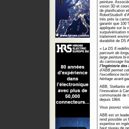
peinture. Associ
vision 3D et coord
de planification 
RobotStudio® d’AB
très près la carro
garantir que 100 
appliquée sur la 
surpulvérisation n
traitement enviro
durabilité de DS 
« La DS 8 redéfin
parcourir de longu
large peinture bi-
du carrossage fra
l’Ingénierie des
d’ABB permet cett
l’excellence tech
héritage avant-gar
ABB, Stellantis e
l’innovation à C
communauté de tra
depuis 1964.
Vous pouvez visio
ABB est un leader
rend possible un 
expertise en ingé
haut niveau de pe