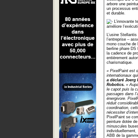
arbore une peintu
un processus ent
et durable.
L’innovante t
améliore l’exécut
L’usine Stellanti
l’entreprise – as
mono couche de Ni
berline phare DS
la cadence de pr
entièrement autom
charismatique.
« PixelPaint est 
internationaux qui
a déclaré Joerg
Robotics.
« Aupar
le capot puis la 
passages dans l’at
énergivore. Pixel
réduit considérab
coordination, cett
nécessiter d’inte
PixelPaint se co
peinture dotée de
minuscules buses
individuellement,
ABB de la gamme