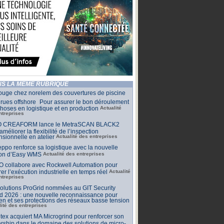
S LA MÊME RUBRIQUE
ouge chez norelem des couvertures de piscine
rues offshore Pour assurer le bon déroulement
hoses en logistique et en production
Actualité
ntreprises
 CREAFORM lance le MetraSCAN BLACK2
améliorer la flexibilité de l’inspection
sionnelle en atelier
Actualité des entreprises
ppo renforce sa logistique avec la nouvelle
ion d’Easy WMS
Actualité des entreprises
O collabore avec Rockwell Automation pour
rer l’exécution industrielle en temps réel
Actualité
ntreprises
olutions ProGrid nommées au GIT Security
d 2026 : une nouvelle reconnaissance pour
n et ses protections des réseaux basse tension
lité des entreprises
tex acquiert MA Microgrind pour renforcer son
rship dans le domaine des solutions de micro-