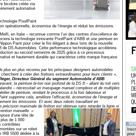
re bicolore créée via
ièrement automatisé
echnologie PixelPaint
ion opérationnelle, économise de l’énergie et réduit les émissions.
s Melfi, en Italie – reconnue comme l’un des centres d’excellence de
sociera la technologie innovante PixelPaint d’ABB et une peinture en
ppon Paint pour créer le fini élégant à deux tons de la nouvelle
 8 de DS Automobiles. Cette performance technologique accélèrera
oduction au second semestre de 2025 grâce à ce processus
atisé et hautement durable qui caractérise cette marque française
de plus en plus reconnu par les principaux designers automobiles
 cherchent à créer des finitions extraordinaires pour leurs clients »,
 Reger, Directeur Général du segment Automobile d’ABB
avant, la peinture bi-ton noir profond de la DS 8 – allant du toit vers
calandre – nécessitait un masquage manuel complexe et de multiples
elier de peinture, rendant le processus à la fois laborieux et
Paint supprime cela, améliore l’efficacité, économise de l’énergie et
lement les émissions. Et avec deux robots travaillant en
e précision maximale de finition est obtenue sans retarder la ligne ni
rvention manuelle. »
mpose d’une tête de
 plus de 1 000
NE
 contrôlées
 montées sur un robot
Inscr
 IRB 5500 dédiée à la
pour 