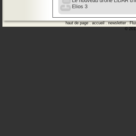
Le nouveau drone LiDAR d'int
Elios 3
haut de page
.
accueil
.
newsletter
.
Flu
© 2012