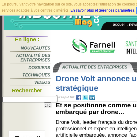
En poursuivant votre navigation sur ce site, vous acceptez l'utilisation de cookie
services adaptés à vos centres d'intérêts.
En savoir plus et gérer ces paramètres
.
accueil
.
news
En ligne :
NOUVEAUTÉS
ACTUALITÉ DES
ENTREPRISES
ACTUALITÉ DES ENTREPRISES
DOSSIERS
TECHNIQUES
Drone Volt annonce u
VIDÉOS
stratégique
Rechercher
Partagez sur
Et se positionne comme u
embarqué par drone...
Drone Volt, leader français du drone
professionnel et expert en intellige
artificielle embarquée, annonce l’ac