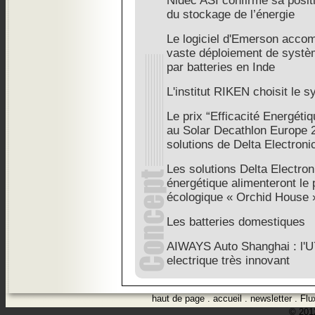
Nidec ASI confirme sa posit
du stockage de l’énergie
Le logiciel d'Emerson accom
vaste déploiement de systè
par batteries en Inde
L'institut RIKEN choisit l
Le prix “Efficacité Energét
au Solar Decathlon Europe 
solutions de Delta Electroni
Les solutions Delta Electron
énergétique alimenteront le
écologique « Orchid House 
Les batteries domestiques
AIWAYS Auto Shanghai : l'U
electrique très innovant
haut de page
.
accueil
.
newsletter
.
Flu
© 2012