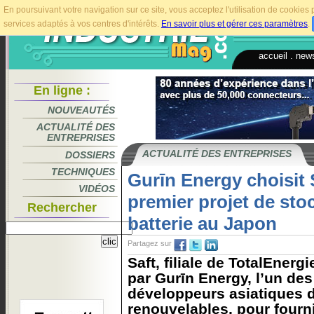
En poursuivant votre navigation sur ce site, vous acceptez l'utilisation de cookie
services adaptés à vos centres d'intérêts.
En savoir plus et gérer ces paramètres
.
accueil
.
news
En ligne :
NOUVEAUTÉS
ACTUALITÉ DES
ENTREPRISES
ACTUALITÉ DES ENTREPRISES
DOSSIERS
TECHNIQUES
Gurīn Energy choisit 
VIDÉOS
premier projet de sto
Rechercher
batterie au Japon
Partagez sur
Saft, filiale de TotalEnerg
par Gurīn Energy, l’un des
développeurs asiatiques 
renouvelables, pour fourn