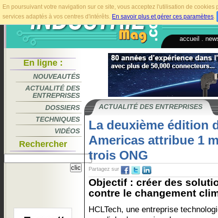
En poursuivant votre navigation sur ce site, vous acceptez l'utilisation de cookie
services adaptés à vos centres d'intérêts.
En savoir plus et gérer ces paramètres
.
accueil
.
news
En ligne :
NOUVEAUTÉS
ACTUALITÉ DES
ENTREPRISES
ACTUALITÉ DES ENTREPRISES
DOSSIERS
TECHNIQUES
La deuxième édition 
VIDÉOS
Americas attribue 1 mi
Rechercher
trois ONG
Partagez sur
Objectif : créer des soluti
contre le changement clim
HCLTech, une entreprise technolog