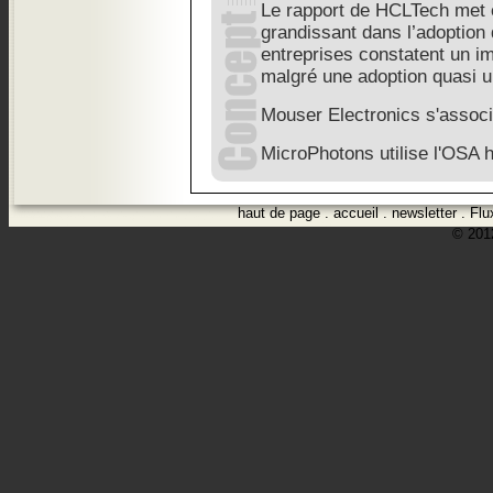
Le rapport de HCLTech met 
grandissant dans l’adoption 
entreprises constatent un i
malgré une adoption quasi u
Mouser Electronics s'assoc
MicroPhotons utilise l'OSA 
haut de page
.
accueil
.
newsletter
.
Flu
© 2012