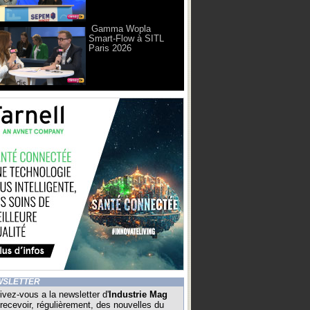
Gamma Wopla
Smart-Flow à SITL
Paris 2026
WSLETTER
ivez-vous a la newsletter d'
Industrie Mag
recevoir, régulièrement, des nouvelles du