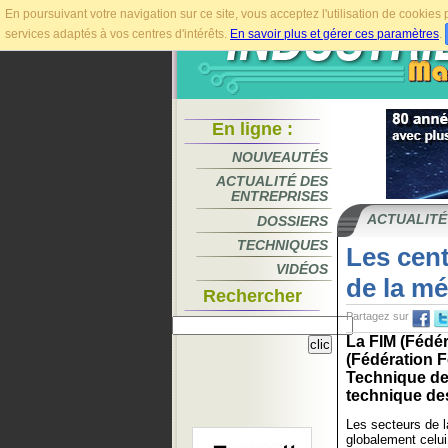
En poursuivant votre navigation sur ce site, vous acceptez l'utilisation de cookie
services adaptés à vos centres d'intérêts.
En savoir plus et gérer ces paramètres
.
En ligne :
NOUVEAUTÉS
ACTUALITÉ DES
ENTREPRISES
ACTUALITÉ
DOSSIERS
TECHNIQUES
Les cent
VIDÉOS
de la mé
Rechercher
Partagez sur
La FIM (Fédér
(Fédération F
Technique des
technique des
Les secteurs de la
globalement celu