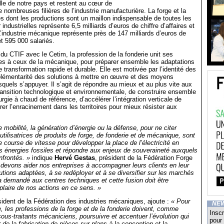
ielle de notre pays et restent au cœur de
e nombreuses filières de l’industrie manufacturière. La forge et la
es dont les productions sont un maillon indispensable de toutes les
industrielles représente 6,5 milliards d’euros de chiffre d’affaires et
’industrie mécanique représente près de 147 milliards d’euros de
 et 595 000 salariés.
 du CTIF avec le Cetim, la profession de la fonderie unit ses
s à ceux de la mécanique, pour préparer ensemble les adaptations
 transformation rapide et durable. Elle est motivée par l’identité des
plémentarité des solutions à mettre en œuvre et des moyens
squels s’appuyer. Il s’agit de répondre au mieux et au plus vite aux
transition technologique et environnementale, de construire ensemble
rgie à chaud de référence, d’accélérer l’intégration verticale de
rer l’enracinement dans les territoires pour mieux résister aux
 mobilité, la génération d’énergie ou la défense, pour ne citer
utilisatrices de produits de forge, de fonderie et de mécanique, sont
course de vitesse pour développer la place de l’électricité en
 énergies fossiles et répondre aux enjeux de souveraineté auxquels
frontés. »
indique
Hervé Gestas
, président de la Fédération Forge
devons aider nos entreprises à accompagner leurs clients en leur
utions adaptées, à se redéployer et à se diversifier sur les marchés
l’a demandé aux centres techniques et cette fusion doit être
mplaire de nos actions en ce sens. »
sident de la Fédération des industries mécaniques, ajoute :
« Pour
NE
e, les professions de la forge et de la fonderie doivent, comme
Inscr
ous-traitants mécaniciens, poursuivre et accentuer l’évolution qui
pour 
 de la fabrication de pièces sur plans à la conception et la