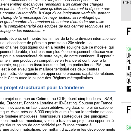
site 
ous-ensembles mécaniques répondant à un cahier des charges
ié par les clients. C’est ainsi qu’elles amélioreront la réponse aux
es comme l’automobile. Il s’agit d’une intégration verticale, portant
 champ de la mécanique (usinage, finition, assemblage) qui
us grand nombre d’entreprises du secteur d’atteindre une taille
ore, la complémentarité des équipes de nos centres techniques est
ompagner les industriels. »
nts récents ont montré les limites de la forte division internationale
que l’abondance de pétrole a permise au 20e siècle. La
es chaînes logistiques qui en a résulté souligne que ce modèle, qui
iquement durable, n’est pas non plus économiquement efficace voire
x pour la souveraineté de notre pays, de notre continent. Il apparaît
ntenir une production compétitive en France et contribuer à la
onomie, suppose un tissu industriel fort, en particulier de PMI, sur
. C’est à cet enjeu que le maillage territorial des deux centres
 permettra de répondre, en appui sur le précieux capital de relations
ar le Cetim avec la plupart des Régions métropolitaines.
n projet structurant pour la fonderie
ce projet commun au Cetim et au CTIF, réunit cinq fondeurs : SAB,
rie, Eurocast, Fonderie Lorraine et ID-Casting. Soutenu par France
des innovations en fabrication additive, big data, empreinte carbone
étique. Avec près de 3 000 emplois cumulés sur le territoire national,
 de fonderie impliquées, fournisseurs stratégiques des principaux
 constructeurs mondiaux, voient à travers ce projet une opportunité
 plusieurs points de compétitivité (en Europe comme à
 Par une action mutualisée, permettant d’accélérer les développements