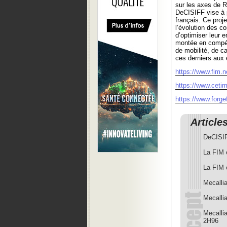
sur les axes de R
DeCISIFF vise à p
français. Ce proje
l’évolution des c
d’optimiser leur e
montée en compéte
de mobilité, de c
ces derniers aux 
https://www.fim.n
https://www.cetim.
https://www.forge
Article
DeCISIFF
La FIM e
La FIM e
Mecallia
Mecalli
Mecalli
2H96