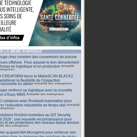
S LA MÊME RUBRIQUE
ouge chez norelem des couvertures de piscine
rues offshore Pour assurer le bon déroulement
hoses en logistique et en production
Actualité
ntreprises
 CREAFORM lance le MetraSCAN BLACK2
améliorer la flexibilité de l’inspection
sionnelle en atelier
Actualité des entreprises
ppo renforce sa logistique avec la nouvelle
ion d’Easy WMS
Actualité des entreprises
O collabore avec Rockwell Automation pour
rer l’exécution industrielle en temps réel
Actualité
ntreprises
olutions ProGrid nommées au GIT Security
d 2026 : une nouvelle reconnaissance pour
n et ses protections des réseaux basse tension
lité des entreprises
tex acquiert MA Microgrind pour renforcer son
rship dans le domaine des solutions de micro-