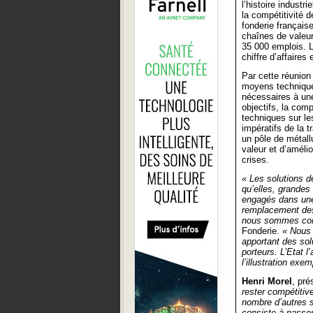
l’histoire industr
la compétitivité d
fonderie français
chaînes de valeur 
35 000 emplois. L
chiffre d’affaires
Par cette réunion
moyens technique
nécessaires à une
objectifs, la com
techniques sur le
impératifs de la 
un pôle de métallu
valeur et d’amélio
crises.
« Les solutions de
qu’elles, grandes 
engagés dans une 
remplacement des
nous sommes con
Fonderie.
« Nous 
apportant des sol
porteurs. L’Etat 
l’illustration exe
Henri Morel
, pré
rester compétitiv
nombre d’autres s
consiste à passer