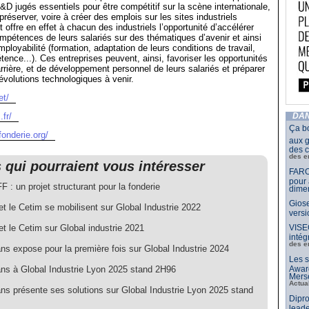
&D jugés essentiels pour être compétitif sur la scène internationale,
réserver, voire à créer des emplois sur les sites industriels
t offre en effet à chacun des industriels l’opportunité d’accélérer
ompétences de leurs salariés sur des thématiques d’avenir et ainsi
mployabilité (formation, adaptation de leurs conditions de travail,
nce...). Ces entreprises peuvent, ainsi, favoriser les opportunités
arrière, et de développement personnel de leurs salariés et préparer
évolutions technologiques à venir.
et/
fr/
DAN
Ça b
fonderie.org/
aux g
des c
des e
s qui pourraient vous intéresser
FARO
pour 
 : un projet structurant pour la fonderie
dimen
Giose
t le Cetim se mobilisent sur Global Industrie 2022
vers
t le Cetim sur Global industrie 2021
VISE
intég
des e
ns expose pour la première fois sur Global Industrie 2024
Les s
ans à Global Industrie Lyon 2025 stand 2H96
Awar
Merse
Actua
ans présente ses solutions sur Global Industrie Lyon 2025 stand
Dipro
leade