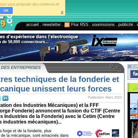
s pour vous proposer des contenus et
OK
X
accueil
.
newsletter
.
Flux RSS
.
soumissions
.
publicité
.
SUI
 DES ENTREPRISES
res techniques de la fonderie et
canique unissent leurs forces
Publication: Mars 2023
ation des Industries Mécaniques) et la FFF
orge Fonderie) annoncent la fusion du CTIF (Centre
 Industries de la Fonderie) avec le Cetim (Centre
 industries mécaniques)...
 forge et de la fonderie, plus
i de la mécanique, sont enracinés dans