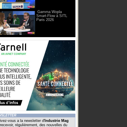
Gamma Wopla
Smart-Flow à SITL
Paris 2026
WSLETTER
ivez-vous a la newsletter d'
Industrie Mag
recevoir, régulièrement, des nouvelles du