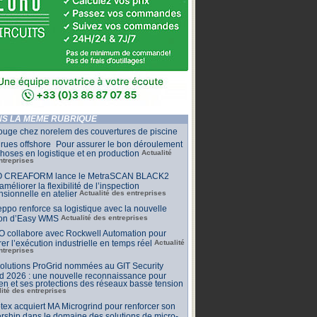
S LA MÊME RUBRIQUE
ouge chez norelem des couvertures de piscine
rues offshore Pour assurer le bon déroulement
hoses en logistique et en production
Actualité
ntreprises
 CREAFORM lance le MetraSCAN BLACK2
améliorer la flexibilité de l’inspection
sionnelle en atelier
Actualité des entreprises
ppo renforce sa logistique avec la nouvelle
ion d’Easy WMS
Actualité des entreprises
O collabore avec Rockwell Automation pour
rer l’exécution industrielle en temps réel
Actualité
ntreprises
olutions ProGrid nommées au GIT Security
d 2026 : une nouvelle reconnaissance pour
n et ses protections des réseaux basse tension
lité des entreprises
tex acquiert MA Microgrind pour renforcer son
rship dans le domaine des solutions de micro-