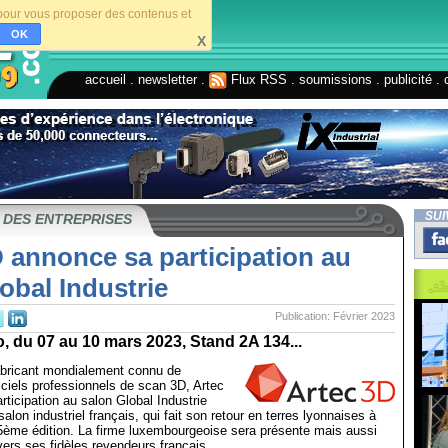
s pour vous proposer des contenus et
OK
X
accueil
.
newsletter
.
Flux RSS
.
soumissions
.
publicité
.
SUI
 DES ENTREPRISES
 annonce sa participation au
obal Industrie
Publication: Février 2023
 du 07 au 10 mars 2023, Stand 2A 134...
abricant mondialement connu de
giciels professionnels de scan 3D, Artec
ticipation au salon Global Industrie
alon industriel français, qui fait son retour en terres lyonnaises à
5ème édition. La firme luxembourgeoise sera présente mais aussi
vers ses fidèles revendeurs français.