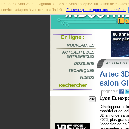
En poursuivant votre navigation sur ce site, vous acceptez l'utilisation de cookie
services adaptés à vos centres d'intérêts.
En savoir plus et gérer ces paramètres
.
En ligne :
NOUVEAUTÉS
ACTUALITÉ DES
ENTREPRISES
ACTUALITÉ
DOSSIERS
TECHNIQUES
Artec 3D
VIDÉOS
salon Gl
Rechercher
Partagez sur
Lyon Eurexpo,
Développeur et f
matériel et de lo
3D annonce sa par
2023, plus grand s
l’occasion de sa 
représentée à tra