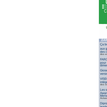
DAN
Ça b
aux g
des c
des e
FARO
pour 
dimen
Giose
vers
VISE
intég
des e
Les s
Awar
Merse
Actua
Dipro
leade