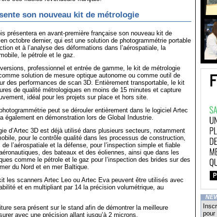
sente son nouveau kit de métrologie
s présentera en avant-première française son nouveau kit de
 en octobre dernier, qui est une solution de photogrammétrie portable
ction et à l’analyse des déformations dans l’aérospatiale, la
obile, le pétrole et le gaz.
ersions, professionnel et entrée de gamme, le kit de métrologie
 comme solution de mesure optique autonome ou comme outil de
r des performances de scan 3D. Entièrement transportable, le kit
ures de qualité métrologiques en moins de 15 minutes et capture
vement, idéal pour les projets sur place et hors site.
hotogrammétrie peut se dérouler entièrement dans le logiciel Artec
ra également en démonstration lors de Global Industrie.
gie d’Artec 3D est déjà utilisé dans plusieurs secteurs, notamment
mobile, pour le contrôle qualité dans les processus de construction,
de l’aérospatiale et la défense, pour l’inspection simple et fiable
éronautiques, des bateaux et des éoliennes, ainsi que dans les
ques comme le pétrole et le gaz pour l’inspection des brides sur des
 mer du Nord et en mer Baltique.
kit les scanners Artec Leo ou Artec Eva peuvent être utilisés avec
abilité et en multipliant par 14 la précision volumétrique, au
NE
Inscr
ture sera présent sur le stand afin de démontrer la meilleure
pour 
urer avec une précision allant jusqu’à 2 microns.