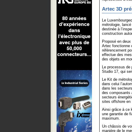
Artec 3D pré
Le Luxembourgeoi
métrologie, lancé
destinée à l’inspe
construction autom
Proposé en deux v
Artec fonctionne
référencement pou
effectue des mes
des objets en mou
Le processus de p
Studio 17, qui se
Le Kit de métrolo
dans celui l’auto
dans les secteurs 
des composants a
secteurs énergéti
sites offshore en
Ainsi grâce à ce 
une garantie de fi
maximum.
Un châssis de voi
manière de le mes