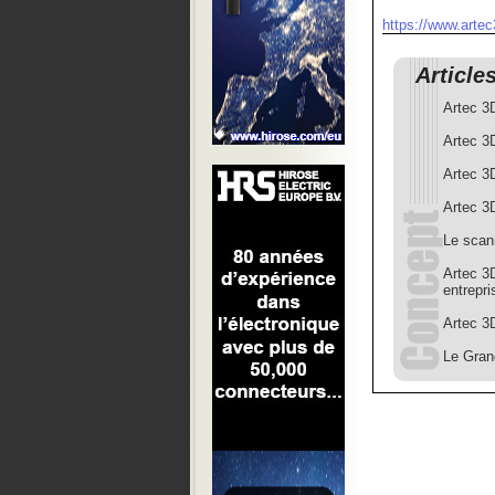
https://www.arte
Article
Artec 3
Artec 3
Artec 3
Artec 3
Le scann
Artec 3
entrepri
Artec 3
Le Gran