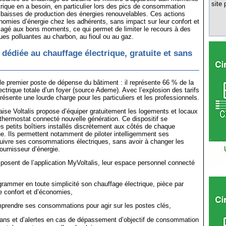
site 
trique en a besoin, en particulier lors des pics de consommation
 baisses de production des énergies renouvelables. Ces actions
omies d’énergie chez les adhérents, sans impact sur leur confort et
lagé aux bons moments, ce qui permet de limiter le recours à des
ues polluantes au charbon, au fioul ou au gaz.
 dédiée au chauffage électrique, gratuite et sans
le premier poste de dépense du bâtiment : il représente 66 % de la
trique totale d’un foyer (source Ademe). Avec l’explosion des tarifs
eprésente une lourde charge pour les particuliers et les professionnels.
aise Voltalis propose d’équiper gratuitement les logements et locaux
 thermostat connecté nouvelle génération. Ce dispositif se
es petits boîtiers installés discrètement aux côtés de chaque
que. Ils permettent notamment de piloter intelligemment ses
suivre ses consommations électriques, sans avoir à changer les
fournisseur d’énergie.
posent de l’application MyVoltalis, leur espace personnel connecté
grammer en toute simplicité son chauffage électrique, pièce par
e confort et d’économies,
prendre ses consommations pour agir sur les postes clés,
ilans et d’alertes en cas de dépassement d’objectif de consommation