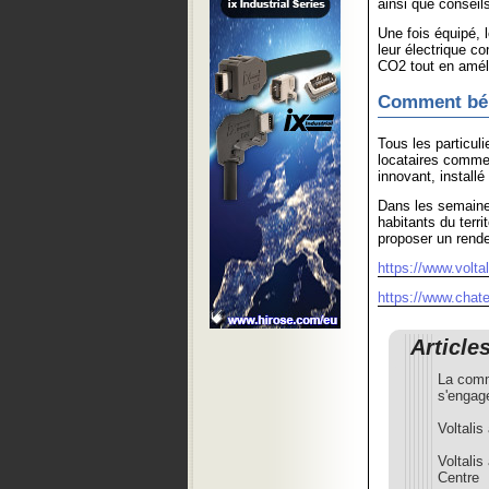
ainsi que conseils
Une fois équipé, 
leur électrique c
CO2 tout en améli
Comment béné
Tous les particuli
locataires comme 
innovant, install
Dans les semaines
habitants du terri
proposer un rende
https://www.volta
https://www.chate
Article
La comm
s'engag
Voltali
Voltali
Centre