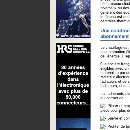
où le réseau élec
hivernaux ou des
génèrent des écon
le réseau est sou
centrales thermiq
Une solution
abonnement
Le chauffage est 
consommation élec
de l’énergie, il r
0La société franç
éligibles avec un
matérialise par d
radiateur électri
radiateurs et de 
radiateurs, ni de 
Les adhérents dis
qui permet de :
Piloter et pro
pièce pour plus d
Suivre et com
Profiter de b