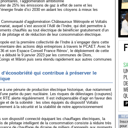
 prioritaires, l’agglomération ambitionne
ter de 25% les émissions de gaz à effet de serre et les
nergie finale d’ici 2030 en aidant les citoyens à mieux les
a Communauté d’agglomération Châteauroux Métropole et Voltalis
nariat, auquel s’est associé l’Adil de l’Indre, qui doit permettre à
ements chauffés au tout électrique de bénéficier gratuitement d’un
nt de pilotage et de réduction de leur consommation électrique.
pole est la première collectivité de l’Indre à s’engager dans cette
entaire des actions déjà entreprises à travers le PCAET. Avec le
 36 et son Espace Conseil France Rénov’, le déploiement de cette
e a débuté le 9 janvier 2023 par les communes de Diors,
oings et Mâron puis sera étendu rapidement aux autres communes
f d’écosobriété qui contribue à préserver le
rique
ce à une pénurie de production électrique historique, due notamment
é d’une partie du parc nucléaire. Les risques de délestages (coupures)
et RTE alerte régulièrement. Il est indispensable d’agir en faveur des
e et de la sobriété : les sites équipés du dispositif Voltalis
irement à la sécurité et la stabilité de notre approvisionnement
NE
s son dispositif connecté équipant les chauffages électriques, la
Inscr
is de pilotage intelligent de la consommation consiste à réduire très
pour 
ssance de chauffage de dizaine de milliers d’appareils aux moments