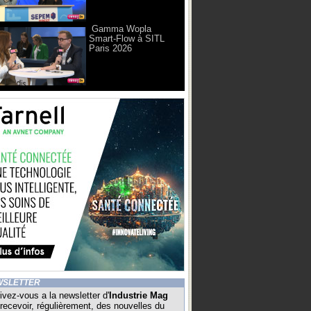
Gamma Wopla
Smart-Flow à SITL
Paris 2026
WSLETTER
ivez-vous a la newsletter d'
Industrie Mag
recevoir, régulièrement, des nouvelles du