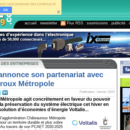
s pour vous proposer des contenus et
OK
X
accueil
.
newsletter
.
Flux RSS
.
soumissions
.
publicité
.
SUI
 DES ENTREPRISES
 annonce son partenariat avec
roux Métropole
Publication: Janvier 2023
Métropole agit concrètement en faveur du pouvoir
 la préservation du système électrique cet hiver en
solution d’économies d’énergie Voltalis...
’agglomération Châteauroux Métropole
pour un territoire durable et plus sobre
 Au travers de son PCAET 2020-2025