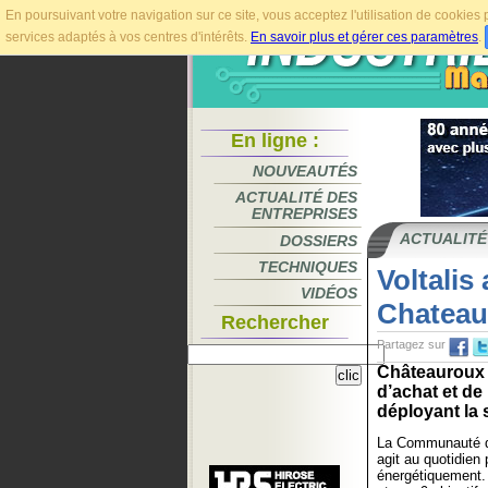
En poursuivant votre navigation sur ce site, vous acceptez l'utilisation de cookie
services adaptés à vos centres d'intérêts.
En savoir plus et gérer ces paramètres
.
En ligne :
NOUVEAUTÉS
ACTUALITÉ DES
ENTREPRISES
ACTUALITÉ
DOSSIERS
TECHNIQUES
Voltalis
VIDÉOS
Chateau
Rechercher
Partagez sur
Châteauroux 
d’achat et de
déployant la 
La Communauté d
agit au quotidien 
énergétiquement.