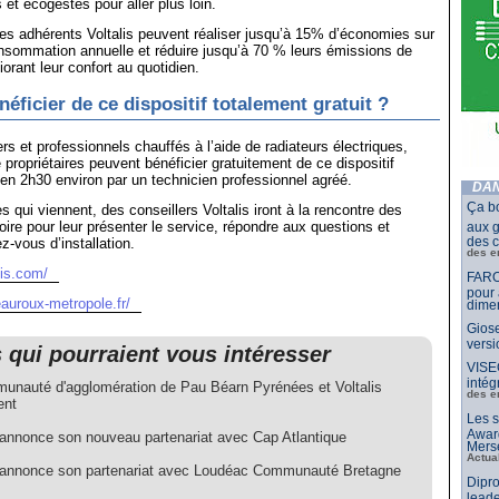
 et écogestes pour aller plus loin.
les adhérents Voltalis peuvent réaliser jusqu’à 15% d’économies sur
onsommation annuelle et réduire jusqu’à 70 % leurs émissions de
orant leur confort au quotidien.
ficier de ce dispositif totalement gratuit ?
ers et professionnels chauffés à l’aide de radiateurs électriques,
propriétaires peuvent bénéficier gratuitement de ce dispositif
é en 2h30 environ par un technicien professionnel agréé.
DAN
Ça b
 qui viennent, des conseillers Voltalis iront à la rencontre des
toire pour leur présenter le service, répondre aux questions et
aux g
des c
z-vous d’installation.
des e
lis.com/
FARO
pour 
auroux-metropole.fr/
dimen
Giose
vers
s qui pourraient vous intéresser
VISE
intég
unauté d'agglomération de Pau Béarn Pyrénées et Voltalis
des e
ent
Les s
Awar
s annonce son nouveau partenariat avec Cap Atlantique
Merse
Actua
s annonce son partenariat avec Loudéac Communauté Bretagne
Dipro
leade