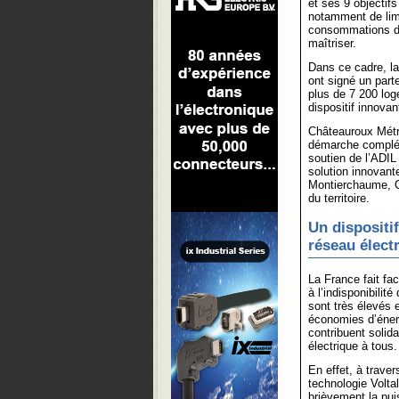
et ses 9 objectifs
notamment de limi
consommations d’é
maîtriser.
Dans ce cadre, l
ont signé un parte
plus de 7 200 log
dispositif innova
Châteauroux Métro
démarche complém
soutien de l’ADIL
solution innovant
Montierchaume, C
du territoire.
Un dispositi
réseau élect
La France fait fa
à l’indisponibilit
sont très élevés 
économies d’énergi
contribuent solida
électrique à tous.
En effet, à traver
technologie Voltal
brièvement la pui