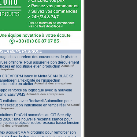
S LA MÊME RUBRIQUE
ouge chez norelem des couvertures de piscine
rues offshore Pour assurer le bon déroulement
hoses en logistique et en production
Actualité
ntreprises
 CREAFORM lance le MetraSCAN BLACK2
améliorer la flexibilité de l’inspection
sionnelle en atelier
Actualité des entreprises
ppo renforce sa logistique avec la nouvelle
ion d’Easy WMS
Actualité des entreprises
O collabore avec Rockwell Automation pour
rer l’exécution industrielle en temps réel
Actualité
ntreprises
olutions ProGrid nommées au GIT Security
d 2026 : une nouvelle reconnaissance pour
n et ses protections des réseaux basse tension
lité des entreprises
tex acquiert MA Microgrind pour renforcer son
rship dans le domaine des solutions de micro-