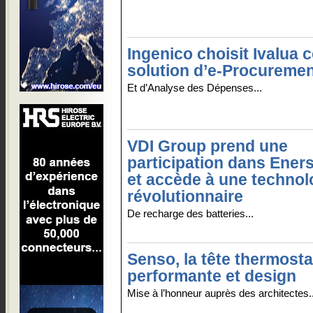
Ingenico choisit Ivalua
solution d’e-Procureme
Et d’Analyse des Dépenses...
VDI Group prend une
participation dans Ener
et accède à une technol
révolutionnaire
De recharge des batteries...
Senso, la tête thermosta
performante et design
Mise à l’honneur auprès des architectes..