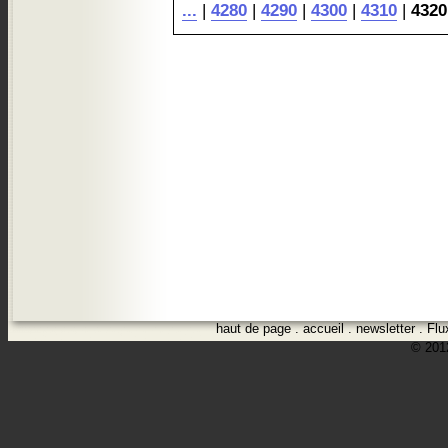
...
|
4280
|
4290
|
4300
|
4310
|
4320
haut de page
.
accueil
.
newsletter
.
Flu
© 2012