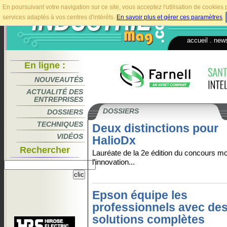
En poursuivant votre navigation sur ce site, vous acceptez l'utilisation de cookie
services adaptés à vos centres d'intérêts.
En savoir plus et gérer ces paramètres
.
accueil
.
news
En ligne :
NOUVEAUTÉS
ACTUALITÉ DES
ENTREPRISES
DOSSIERS
DOSSIERS
TECHNIQUES
Deux distinctions pour
VIDÉOS
HalioDx
Rechercher
Lauréate de la 2e édition du concours mo
l’innovation...
Epson équipe les
professionnels avec de
solutions complètes