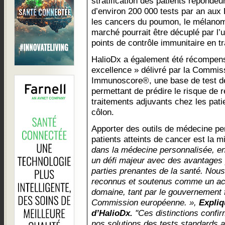
stratification des patients réponde
d’environ 200 000 tests par an aux
les cancers du poumon, le mélanome
marché pourrait être décuplé par l’ut
points de contrôle immunitaire en t
HalioDx a également été récompensé
excellence » délivré par la Commi
Immunoscore®, une base de test de
permettant de prédire le risque de 
traitements adjuvants chez les pati
côlon.
Apporter des outils de médecine per
patients atteints de cancer est la 
dans la médecine personnalisée, en 
un défi majeur avec des avantages p
parties prenantes de la santé. Nou
reconnus et soutenus comme un ac
domaine, tant par le gouvernement 
Commission européenne. »,
Expliq
d’HalioDx.
"Ces distinctions confir
nos solutions des tests standards a