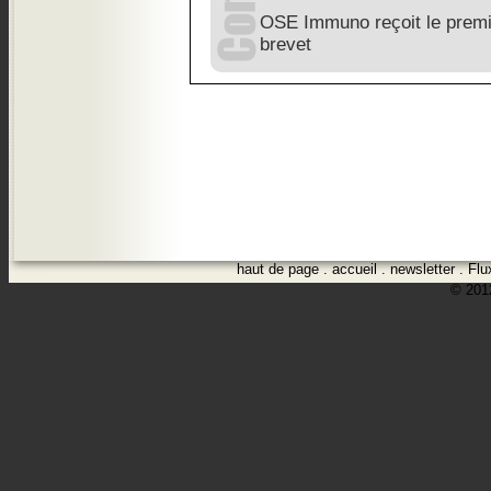
OSE Immuno reçoit le premi
brevet
haut de page
.
accueil
.
newsletter
.
Flu
© 2012