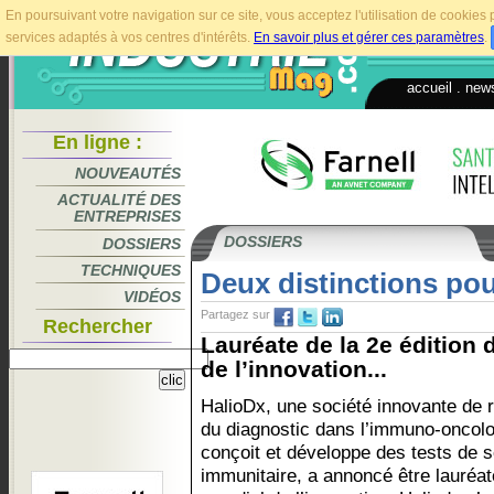
En poursuivant votre navigation sur ce site, vous acceptez l'utilisation de cookie
services adaptés à vos centres d'intérêts.
En savoir plus et gérer ces paramètres
.
accueil
.
news
En ligne :
NOUVEAUTÉS
ACTUALITÉ DES
ENTREPRISES
DOSSIERS
DOSSIERS
TECHNIQUES
Deux distinctions po
VIDÉOS
Partagez sur
Rechercher
Lauréate de la 2e édition
de l’innovation...
HalioDx, une société innovante de 
du diagnostic dans l’immuno-oncolo
conçoit et développe des tests de s
immunitaire, a annoncé être lauréat