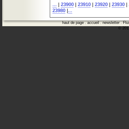
...
|
23900
|
23910
|
23920
|
23930
|
23980
|
...
haut de page
.
accueil
.
newsletter
.
Flu
© 2012