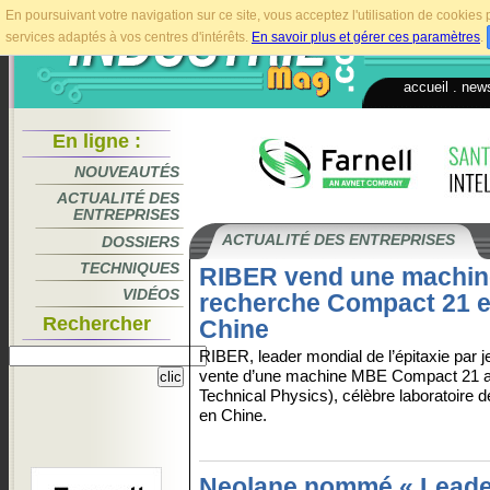
En poursuivant votre navigation sur ce site, vous acceptez l'utilisation de cookie
services adaptés à vos centres d'intérêts.
En savoir plus et gérer ces paramètres
.
accueil
.
news
En ligne :
NOUVEAUTÉS
ACTUALITÉ DES
ENTREPRISES
ACTUALITÉ DES ENTREPRISES
DOSSIERS
TECHNIQUES
RIBER vend une machin
VIDÉOS
recherche Compact 21 
Rechercher
Chine
RIBER, leader mondial de l’épitaxie par 
vente d’une machine MBE Compact 21 au 
Technical Physics), célèbre laboratoire 
en Chine.
Neolane nommé « Leade