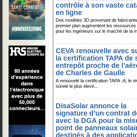
contrôle à son vaste ca
en ligne
Des modèles 3D provenant de fabricants
premier plan augmentent les ressources
pour les ingénieurs sur le marché de la 
CEVA renouvelle avec s
la certification TAPA de
entrepôt proche de l’aér
de Charles de Gaulle
A renouvelé la certification TAPA -A, le n
sûreté le plus élevé...
DisaSolar annonce la
signature d’un contrat 
avec la DGA pour la mis
point de panneaux sola
destinés à des applicati