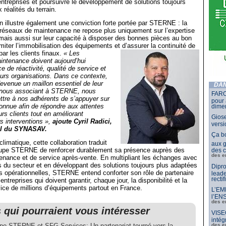
ntreprises et poursuivre le développement de solutions toujours
réalités du terrain.
on illustre également une conviction forte portée par STERNE : la
réseaux de maintenance ne repose plus uniquement sur l’expertise
mais aussi sur leur capacité à disposer des bonnes pièces au bon
miter l’immobilisation des équipements et d’assurer la continuité de
par les clients finaux.
« Les
intenance doivent aujourd’hui
e de réactivité, qualité de service et
eurs organisations. Dans ce contexte,
devenue un maillon essentiel de leur
DAN
 nous associant à STERNE, nous
FARO
ttre à nos adhérents de s’appuyer sur
pour 
onnue afin de répondre aux attentes
dimen
urs clients tout en améliorant
Giose
urs interventions »,
ajoute Cyril Radici,
vers
al du SYNASAV.
Ça b
limatique, cette collaboration traduit
aux g
oupe STERNE de renforcer durablement sa présence auprès des
des c
des e
enance et de service après-vente. En multipliant les échanges avec
s du secteur et en développant des solutions toujours plus adaptées
Dipro
es opérationnelles, STERNE entend conforter son rôle de partenaire
leade
rectif
ntreprises qui doivent garantir, chaque jour, la disponibilité et la
vice de millions d’équipements partout en France.
L’EMB
l’ENS
des e
s qui pourraient vous intéresser
VISE
intég
pe STERNE et SFG Services: Un partenariat tourné vers la
des e