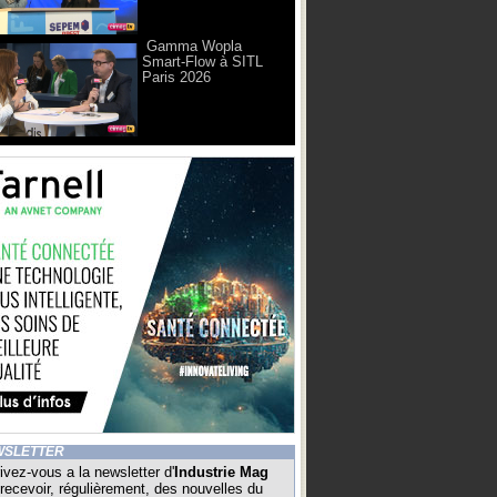
Gamma Wopla
Smart-Flow à SITL
Paris 2026
WSLETTER
ivez-vous a la newsletter d'
Industrie Mag
recevoir, régulièrement, des nouvelles du