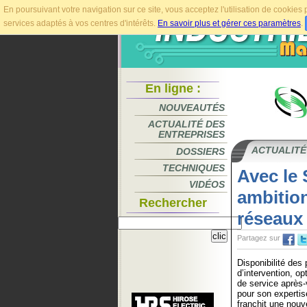
En poursuivant votre navigation sur ce site, vous acceptez l'utilisation de cookie
services adaptés à vos centres d'intérêts.
En savoir plus et gérer ces paramètres
.
En ligne :
NOUVEAUTÉS
ACTUALITÉ DES
ENTREPRISES
ACTUALITÉ
DOSSIERS
TECHNIQUES
Avec le
VIDÉOS
ambition
Rechercher
réseaux
Partagez sur
Disponibilité des
d’intervention, op
de service après-
pour son experti
franchit une nouv