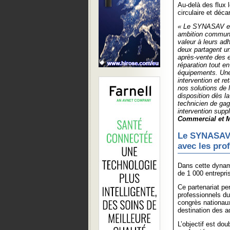
Au-delà des flux 
circulaire et déca
« Le SYNASAV et
ambition commune 
valeur à leurs ad
deux partagent u
après-vente des 
réparation tout en
équipements. Une 
intervention et re
nos solutions de 
disposition dès l
technicien de gag
intervention supp
Commercial et M
Le SYNASAV, 
avec les pro
Dans cette dyna
de 1 000 entrepri
Ce partenariat p
professionnels du
congrès nationaux
destination des a
L’objectif est do