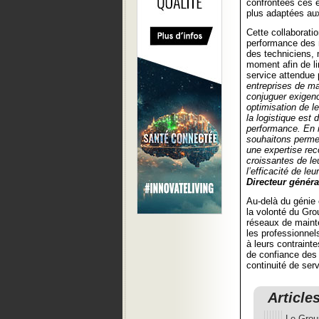
confrontées ces e
plus adaptées aux 
Cette collaborati
performance des 
des techniciens, 
moment afin de li
service attendue 
entreprises de ma
conjuguer exigenc
optimisation de l
la logistique est 
performance. En
souhaitons perme
une expertise rec
croissantes de le
l’efficacité de le
Directeur génér
Au-delà du génie c
la volonté du Gr
réseaux de maint
les professionnel
à leurs contraint
de confiance des e
continuité de ser
Article
Le Grou