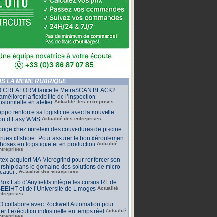
S LA MÊME RUBRIQUE
 CREAFORM lance le MetraSCAN BLACK2
améliorer la flexibilité de l’inspection
sionnelle en atelier
Actualité des entreprises
ppo renforce sa logistique avec la nouvelle
ion d’Easy WMS
Actualité des entreprises
ouge chez norelem des couvertures de piscine
rues offshore Pour assurer le bon déroulement
hoses en logistique et en production
Actualité
ntreprises
tex acquiert MA Microgrind pour renforcer son
rship dans le domaine des solutions de micro-
ication.
Actualité des entreprises
ox Lab d’Anyfields intègre les cursus RF de
EEIHT et de l’Université de Limoges
Actualité
ntreprises
O collabore avec Rockwell Automation pour
rer l’exécution industrielle en temps réel
Actualité
ntreprises