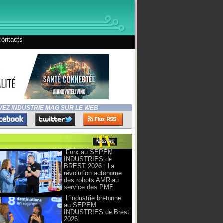
contacts
VEZ INDUSTRIE MAG SUR LE WEB
Forx au SEPEM
INDUSTRIES de
BREST 2026 : La
révolution autonome
des robots AMR au
service des PME
L'industrie bretonne
au SEPEM
INDUSTRIES de Brest
2026