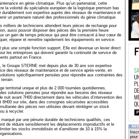
intenance en génie climatique. Plus qu’un partenariat, cette
stre la volonté du spécialiste européen de la logistique premium bas
er durablement son expertise auprès des réseaux de maintenance et
nir un partenaire naturel des professionnels du génie climatique.
 milliers de techniciens attendent leurs pièces de rechange pour
ntion, aussi pouvoir disposer des pièces dès la première heure
ux un gain de temps précieux qui peut être consacré à leur cœur de
iquer, réparer et remettre rapidement les équipements en service.
t plus une simple fonction support. Elle est devenue un levier direct
ur les entreprises qui doivent garantir la continuité de service de
ments partout en France.
, le Groupe STERNE met depuis plus de 30 ans son expertise
vice des réseaux de maintenance et de service après-vente, en
solutions spécifiquement pensées pour répondre aux contraintes des
terrain.
ge territorial unique et plus de 2 000 tournées quotidiennes,
es solutions pensées pour répondre aux besoins des réseaux
de nuit avant 7H00 directement dans les véhicules d’intervention des
nt 8H00 sur site, dans des consignes sécurisées accessibles
imultanée des pièces non utilisées devant réintégrer un stock
 ou à recycler.
marqué par une pénurie durable de techniciens qualifiés, ces
ent de réduire sensiblement les déplacements improductifs et le
NE
 limiter les stocks immobilisés et d’améliorer de 10 à 15% la
Inscr
organisations.
pour 