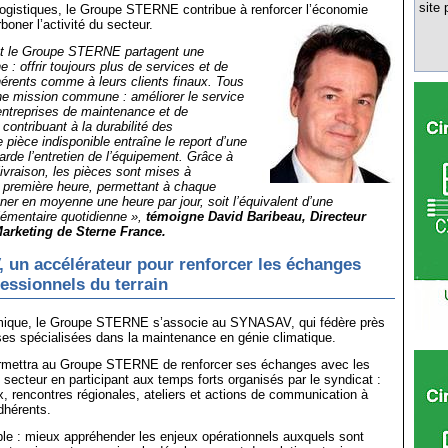
site 
logistiques, le Groupe STERNE contribue à renforcer l’économie
rboner l’activité du secteur.
 le Groupe STERNE partagent une
: offrir toujours plus de services et de
hérents comme à leurs clients finaux. Tous
ne mission commune : améliorer le service
entreprises de maintenance et de
 contribuant à la durabilité des
pièce indisponible entraîne le report d’une
tarde l’entretien de l’équipement. Grâce à
livraison, les pièces sont mises à
a première heure, permettant à chaque
ner en moyenne une heure par jour, soit l’équivalent d’une
lémentaire quotidienne »,
témoigne David Baribeau, Directeur
arketing de Sterne France.
un accélérateur pour renforcer les échanges
fessionnels du terrain
mique, le Groupe STERNE s’associe au SYNASAV, qui fédère près
ses spécialisées dans la maintenance en génie climatique.
ermettra au Groupe STERNE de renforcer ses échanges avec les
 secteur en participant aux temps forts organisés par le syndicat :
, rencontres régionales, ateliers et actions de communication à
dhérents.
uble : mieux appréhender les enjeux opérationnels auxquels sont