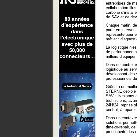
entreprises de ma
collaboration illu
carbone d’install
de SAV et de deve
Chaque matin, des
partir en interve
représente pour e
métier : diagnost
La logistique n’es
de performance po
milliers d’équipe
Dans ce contexte
logistique au ser
développant des 
professionnels du 
Grâce à un mailla
STERNE déploie d
SAV : livraisons 
techniciens, ava
24H/24, reprise s
central, à réparer
Dans un contexte 
solutions permett
time-to-repair, de
productivité des 