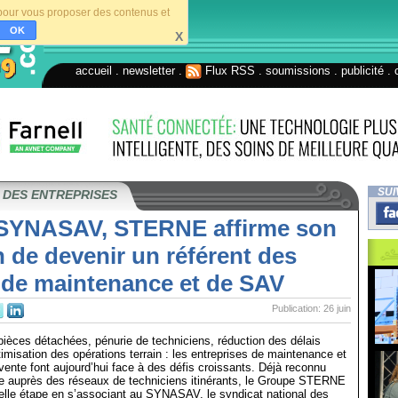
s pour vous proposer des contenus et
OK
X
accueil
.
newsletter
.
Flux RSS
.
soumissions
.
publicité
.
SUI
 DES ENTREPRISES
 SYNASAV, STERNE affirme son
 de devenir un référent des
 de maintenance et de SAV
Publication: 26 juin
 pièces détachées, pénurie de techniciens, réduction des délais
timisation des opérations terrain : les entreprises de maintenance et
vente font aujourd’hui face à des défis croissants. Déjà reconnu
se auprès des réseaux de techniciens itinérants, le Groupe STERNE
elle étape en s’associant au SYNASAV, le syndicat national des