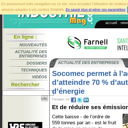
En poursuivant votre navigation sur ce site, vous acceptez l'utilisation de cookie
services adaptés à vos centres d'intérêts.
En savoir plus et gérer ces paramètres
.
accueil
.
news
En ligne :
NOUVEAUTÉS
ACTUALITÉ DES
ENTREPRISES
ACTUALITÉ DES ENTREPRISES
DOSSIERS
TECHNIQUES
Socomec permet à l’aé
VIDÉOS
d’atteindre 70 % d’
Rechercher
d’énergie
Partagez sur
Et de réduire ses émissio
Cette baisse - de l’ordre de
559 tonnes par an - est le fruit