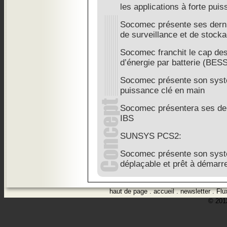
les applications à forte pui
Socomec présente ses derni
de surveillance et de stock
Socomec franchit le cap de
d’énergie par batterie (BE
Socomec présente son syst
puissance clé en main
Socomec présentera ses der
IBS
SUNSYS PCS2:
Socomec présente son syst
déplaçable et prêt à démarr
haut de page
.
accueil
.
newsletter
.
Flu
© 2012