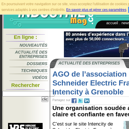
En poursuivant votre navigation sur ce site, vous acceptez l'utilisation de cookie
services adaptés à vos centres d'intérêts.
En savoir plus et gérer ces paramètres
.
accueil
.
news
En ligne :
NOUVEAUTÉS
ACTUALITÉ DES
ENTREPRISES
ACTUALITÉ DES ENTREPRISES
DOSSIERS
TECHNIQUES
AGO de l’association
VIDÉOS
Schneider Electric Fra
Rechercher
Intencity à Grenoble
Partagez sur
Une organisation soudée 
claire et confiante en fave
C’est sur le site Intencity de