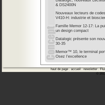
Datalogic, nouveaux Lecte
& DS2400N
Nouveaux lecteurs de code
V410-H: industrie et biosci
Famille Memor 12-17: La pu
un design compact
Datalogic présente son nou
30-35
Memor™ 10, le terminal port
Osez l’excellence
haut de page
.
accueil
.
newsletter
.
Flu
© 2012