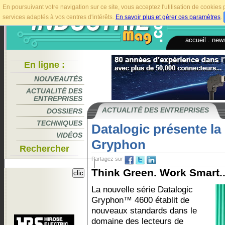
En poursuivant votre navigation sur ce site, vous acceptez l'utilisation de cookie
services adaptés à vos centres d'intérêts.
En savoir plus et gérer ces paramètres
.
accueil
.
news
En ligne :
NOUVEAUTÉS
ACTUALITÉ DES
ENTREPRISES
ACTUALITÉ DES ENTREPRISES
DOSSIERS
TECHNIQUES
Datalogic présente la 
VIDÉOS
Gryphon
Rechercher
Partagez sur
Think Green. Work Smart..
La nouvelle série Datalogic
Gryphon™ 4600 établit de
nouveaux standards dans le
domaine des lecteurs de