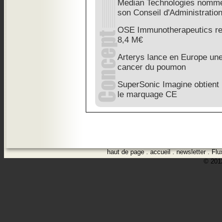
Median Technologies nomm
son Conseil d'Administratio
OSE Immunotherapeutics reç
8,4 M€
Arterys lance en Europe une 
cancer du poumon
SuperSonic Imagine obtient 
le marquage CE
haut de page
.
accueil
.
newsletter
.
Flu
© 2012