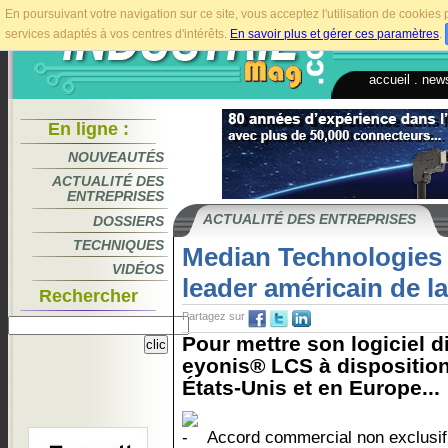
En poursuivant votre navigation sur ce site, vous acceptez l'utilisation de cookie
services adaptés à vos centres d'intérêts.
En savoir plus et gérer ces paramètres
.
accueil
.
news
En ligne :
NOUVEAUTÉS
ACTUALITÉ DES
ENTREPRISES
ACTUALITÉ DES ENTREPRISES
DOSSIERS
TECHNIQUES
Median Technologies 
VIDÉOS
leader américain de l
Rechercher
Partagez sur
Pour mettre son logiciel d
eyonis® LCS à disposition
États-Unis et en Europe...
Accord commercial non exclusif 