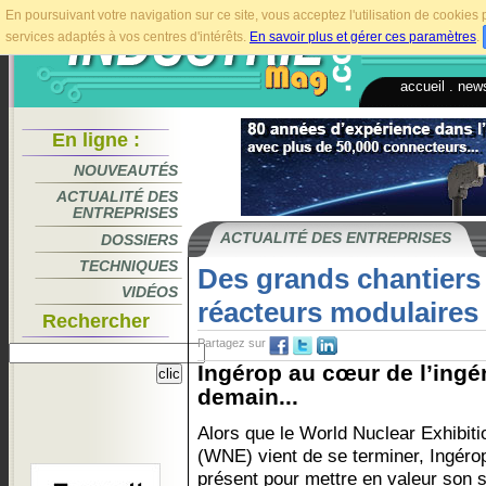
En poursuivant votre navigation sur ce site, vous acceptez l'utilisation de cookie
services adaptés à vos centres d'intérêts.
En savoir plus et gérer ces paramètres
.
accueil
.
news
En ligne :
NOUVEAUTÉS
ACTUALITÉ DES
ENTREPRISES
ACTUALITÉ DES ENTREPRISES
DOSSIERS
TECHNIQUES
Des grands chantiers
VIDÉOS
réacteurs modulaires
Rechercher
Partagez sur
Ingérop au cœur de l’ingén
demain...
Alors que le World Nuclear Exhibiti
(WNE) vient de se terminer, Ingéro
présent pour mettre en valeur son s