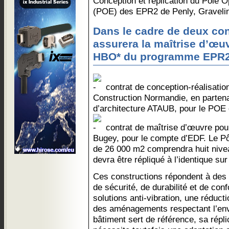
Conception et réplication du Pôle O
(POE) des EPR2 de Penly, Graveli
Dans le cadre de deux con
assurera la maîtrise d’œu
HBO* du programme EPR2
contrat de conception-réalisatio
Construction Normandie, en partena
d’architecture ATAUB, pour le POE 
contrat de maîtrise d’œuvre pou
Bugey, pour le compte d’EDF. Le Pô
de 26 000 m2 comprendra huit nivea
devra être répliqué à l’identique sur 
Ces constructions répondent à des
de sécurité, de durabilité et de con
solutions anti-vibration, une réduc
des aménagements respectant l’env
bâtiment sert de référence, sa répli