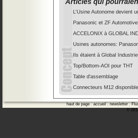
Articles qui pourraie
L’Usine Autonome devient un
Panasonic et ZF Automotive
ACCELONIX à GLOBAL IND
Usines autonomes: Panaso
Ils étaient à Global Industri
Top/Bottom-AOI pour THT
Table d'assemblage
Connecteurs M12 disponibl
haut de page
.
accueil
.
newsletter
.
Flu
© 2012