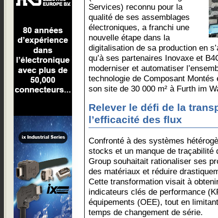
Services) reconnu pour la
qualité de ses assemblages
électroniques, a franchi une
nouvelle étape dans la
digitalisation de sa production en s
qu’à ses partenaires Inovaxe et B4Cr
moderniser et automatiser l’ensemb
technologie de Composant Montés 
son site de 30 000 m² à Furth im Wa
Relever le défi de la tran
l’efficacité des flux
Confronté à des systèmes hétérogè
stocks et un manque de traçabilité
Group souhaitait rationaliser ses p
des matériaux et réduire drastique
Cette transformation visait à obten
indicateurs clés de performance (KPI
équipements (OEE), tout en limitant
temps de changement de série.