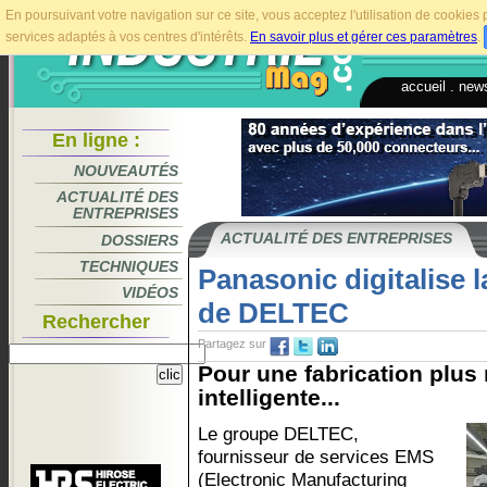
En poursuivant votre navigation sur ce site, vous acceptez l'utilisation de cookie
services adaptés à vos centres d'intérêts.
En savoir plus et gérer ces paramètres
.
accueil
.
news
En ligne :
NOUVEAUTÉS
ACTUALITÉ DES
ENTREPRISES
ACTUALITÉ DES ENTREPRISES
DOSSIERS
TECHNIQUES
Panasonic digitalise 
VIDÉOS
de DELTEC
Rechercher
Partagez sur
Pour une fabrication plus 
intelligente...
Le groupe DELTEC,
fournisseur de services EMS
(Electronic Manufacturing