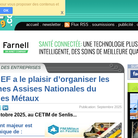
s pour vous proposer des contenus et
OK
X
accueil
.
newsletter
.
Flux RSS
.
soumissions
.
publicité
.
SUI
 DES ENTREPRISES
F a le plaisir d’organiser les
nes Assises Nationales du
des Métaux
Publication: Septembre 2025
ctobre 2025, au CETIM de Senlis...
nt majeur est
nique de :