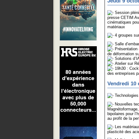
Jeudi 9 octo
Session pléni
presse CETIM Ava
cinématiques pour
matériaux
4 groupes sur 
Salle d’emba
Présentation 
de déformation su
Solutions d’I
Atelier sur Ré
19h30 : Cockta
des entreprises p
Vendredi 10 
Technologies 
Nouvelles tec
Magnétoformage, 
bipolaires pour l
au profit de la p
Les matériaux 
plasticité des a