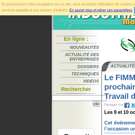
En poursuivant votre navigation sur ce site, vous acceptez l'utilisation de cookie
services adaptés à vos centres d'intérêts.
En savoir plus et gérer ces paramètres
.
En ligne :
NOUVEAUTÉS
ACTUALITÉ DES
ENTREPRISES
ACTUALITÉ
DOSSIERS
TECHNIQUES
Le FIMME
VIDÉOS
prochai
Rechercher
Travail 
Partagez sur
Les 9 et 10 o
Cet événeme
l’occasion u