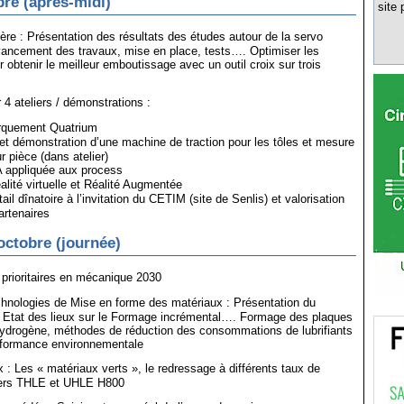
bre (après-midi)
site 
ère : Présentation des résultats des études autour de la servo
ncement des travaux, mise en place, tests…. Optimiser les
 obtenir le meilleur emboutissage avec un outil croix sur trois
4 ateliers / démonstrations :
rquement Quatrium
et démonstration d’une machine de traction pour les tôles et mesure
r pièce (dans atelier)
A appliquée aux process
alité virtuelle et Réalité Augmentée
il dînatoire à l’invitation du CETIM (site de Senlis) et valorisation
artenaires
octobre (journée)
prioritaires en mécanique 2030
hnologies de Mise en forme des matériaux : Présentation du
Etat des lieux sur le Formage incrémental…. Formage des plaques
’hydrogène, méthodes de réduction des consommations de lubrifiants
erformance environnementale
: Les « matériaux verts », le redressage à différents taux de
ciers THLE et UHLE H800