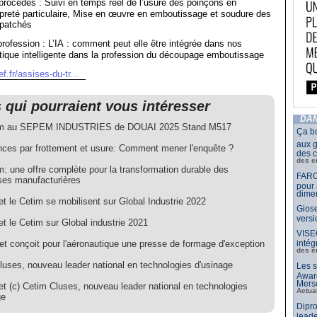
procédés : Suivi en temps réel de l’usure des poinçons en
preté particulaire, Mise en œuvre en emboutissage et soudure des
 patchés
rofession : L’IA : comment peut elle être intégrée dans nos
tique intelligente dans la profession du découpage emboutissage
.fr/assises-du-tr...
s qui pourraient vous intéresser
DAN
um au SEPEM INDUSTRIES de DOUAI 2025 Stand M517
Ça b
aux g
ances par frottement et usure: Comment mener l'enquête ?
des c
des e
: une offre complète pour la transformation durable des
FARO
ises manufacturières
pour 
dimen
t le Cetim se mobilisent sur Global Industrie 2022
Giose
vers
t le Cetim sur Global industrie 2021
VISE
et conçoit pour l'aéronautique une presse de formage d'exception
intég
des e
luses, nouveau leader national en technologies d'usinage
Les s
Awar
Merse
et (c) Cetim Cluses, nouveau leader national en technologies
Actua
ge
Dipro
leade