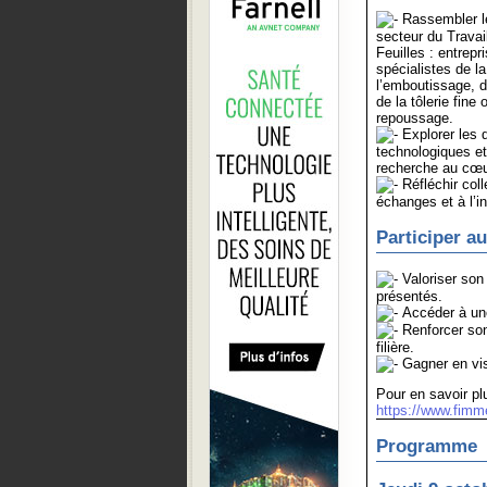
Rassembler le
secteur du Trava
Feuilles : entrepr
spécialistes de l
l’emboutissage, de
de la tôlerie fine
repoussage.
Explorer les 
technologiques et
recherche au cœu
Réfléchir coll
échanges et à l’i
Participer au
Valoriser son 
présentés.
Accéder à une 
Renforcer son 
filière.
Gagner en visi
Pour en savoir pl
https://www.fimmef
Programme