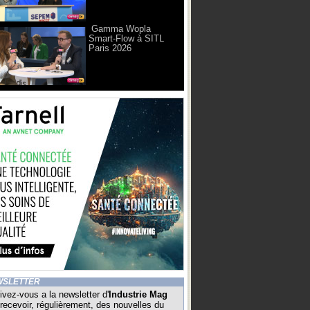
Gamma Wopla
Smart-Flow à SITL
Paris 2026
WSLETTER
ivez-vous a la newsletter d'
Industrie Mag
recevoir, régulièrement, des nouvelles du