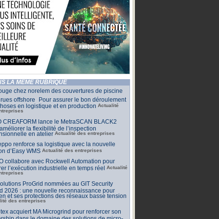
S LA MÊME RUBRIQUE
ouge chez norelem des couvertures de piscine
rues offshore Pour assurer le bon déroulement
hoses en logistique et en production
Actualité
ntreprises
 CREAFORM lance le MetraSCAN BLACK2
améliorer la flexibilité de l’inspection
sionnelle en atelier
Actualité des entreprises
ppo renforce sa logistique avec la nouvelle
ion d’Easy WMS
Actualité des entreprises
O collabore avec Rockwell Automation pour
rer l’exécution industrielle en temps réel
Actualité
ntreprises
olutions ProGrid nommées au GIT Security
d 2026 : une nouvelle reconnaissance pour
n et ses protections des réseaux basse tension
lité des entreprises
tex acquiert MA Microgrind pour renforcer son
rship dans le domaine des solutions de micro-