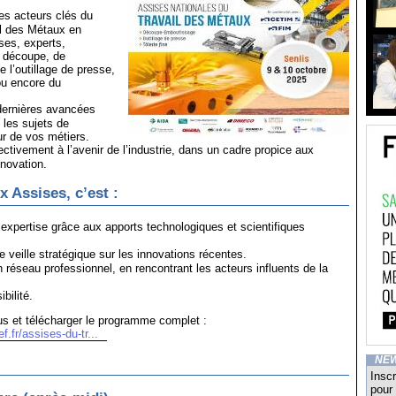
s acteurs clés du
il des Métaux en
ises, experts,
a découpe, de
 l’outillage de presse,
 ou encore du
dernières avancées
 les sujets de
r de vos métiers.
ectivement à l’avenir de l’industrie, dans un cadre propice aux
nnovation.
x Assises, c’est :
expertise grâce aux apports technologiques et scientifiques
veille stratégique sur les innovations récentes.
réseau professionnel, en rencontrant les acteurs influents de la
bilité.
us et télécharger le programme complet :
.fr/assises-du-tr...
NE
Inscr
pour 