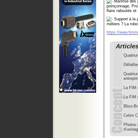
Maîtrise des 
poinçonnage, Pro
flans raboutés et
Support à la p
métiers ? La robo
https://www.fimmef
Article
Quatri
Défaill
Quatrium
entrepr
La FIM e
La FIM e
Bliss-Br
Cetim C
Photos 
d’usina