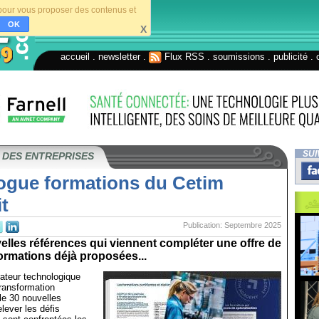
s pour vous proposer des contenus et
OK
X
accueil
.
newsletter
.
Flux RSS
.
soumissions
.
publicité
.
SUI
 DES ENTREPRISES
logue formations du Cetim
it
Publication: Septembre 2025
lles références qui viennent compléter une offre de
ormations déjà proposées...
ateur technologique
transformation
ile 30 nouvelles
lever les défis