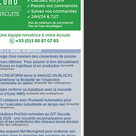
S LA MÊME RUBRIQUE
ouge chez norelem des couvertures de piscine
rues offshore Pour assurer le bon déroulement
hoses en logistique et en production
Actualité
ntreprises
 CREAFORM lance le MetraSCAN BLACK2
améliorer la flexibilité de l’inspection
sionnelle en atelier
Actualité des entreprises
ppo renforce sa logistique avec la nouvelle
ion d’Easy WMS
Actualité des entreprises
O collabore avec Rockwell Automation pour
rer l’exécution industrielle en temps réel
Actualité
ntreprises
olutions ProGrid nommées au GIT Security
d 2026 : une nouvelle reconnaissance pour
n et ses protections des réseaux basse tension
lité des entreprises
tex acquiert MA Microgrind pour renforcer son
rship dans le domaine des solutions de micro-