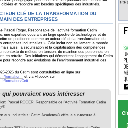
site 
iblées et répondre aux besoins spécifiques des industriels.
ACTEUR CLÉ DE LA TRANSFORMATION DU
MAIN DES ENTREPRISES
e Pascal Roger, Responsable de l’activité formation Cetim
 une expertise couvrant un large spectre de technologies et de
etim se positionne comme un acteur clé de la transformation du
s entreprises industrielles ». Cela inclut non seulement la montée
ais aussi la sécurisation et la capitalisation des compétences
un contexte de métiers en tension, de maintien des personnels en
rts en retraite. Des initiatives qui démontrent l’engagement du Cetim
re pour répondre aux évolutions de l’environnement industriel des
25-2026 du Cetim sont consultables en ligne sur
.fr/formation
et via Flipbook sur
fr/formation/Ceti...
s qui pourraient vous intéresser
ion: Pascal ROGER, Responsable de l'Activité Formation Cetim
my®
on aux Industriels: Cetim Academy® offre le sur-mesure à
e
cademy 2021: Le nouveau catalogue de formations du Cetim