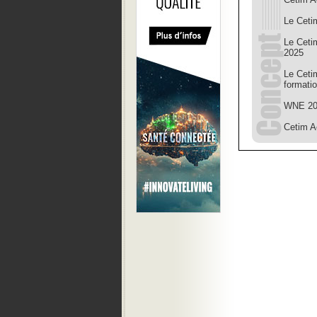
Le Cetim
Le Ceti
2025
Le Cetim
formati
WNE 202
Cetim A