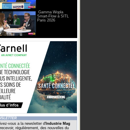
Gamma Wopla
Smart-Flow à SITL
Paris 2026
WSLETTER
ivez-vous a la newsletter d'
Industrie Mag
recevoir, régulièrement, des nouvelles du