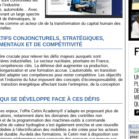
 sont confrontées les
 l’industrie :
se, automobile… Avec
vrant un large spectre
t de thématiques, le
ne comme un acteur clé de la transformation du capital humain des
rielles.
TIFS CONJONCTURELS, STRATÉGIQUES,
ENTAUX ET DE COMPÉTITIVITÉ
ère cruciale pour relever les défis majeurs auxquels sont
lières industrielles. Le secteur nucléaire, prioritaire en France,
compétences clés. La défense doit augmenter sa production,
éorganisation et une formation accrue. L’automobile, en transition
, doit adapter ses compétences pour rester compétitive. Les objectifs
et l’industrie du futur imposent des concepts d’écoresponsabilité, de
e transition énergétique affectant toute l’entreprise, de la conception
QUI SE DÉVELOPPE FACE À CES DÉFIS
ces enjeux, l’offre Cetim Academy® s’adapte en proposant plus de
mations, notamment dans les domaines des contrôles non
’IA et de la programmation des machines-outils à commande
îne de valeur hydrogène s’est également enrichie et une nouvelle
NE
édiée à l’électrification des mobilités a été créée pour les acteurs
Inscr
lité durable. Au-delà des formations, le Cetim met à disposition son
pour 
ngénierie pédagogique pour concevoir des parcours sur-mesure sur