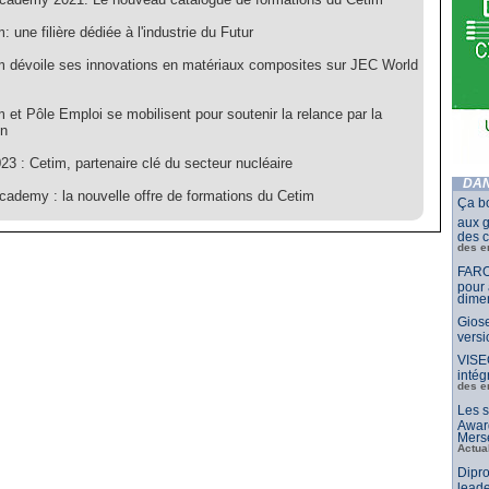
: une filière dédiée à l'industrie du Futur
m dévoile ses innovations en matériaux composites sur JEC World
 et Pôle Emploi se mobilisent pour soutenir la relance par la
on
3 : Cetim, partenaire clé du secteur nucléaire
DAN
cademy : la nouvelle offre de formations du Cetim
Ça b
aux g
des c
des e
FARO
pour 
dimen
Giose
vers
VISE
intég
des e
Les s
Awar
Merse
Actua
Dipro
leade