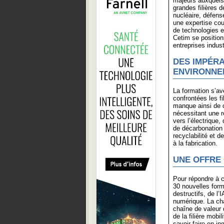
majeurs auxquels
grandes filières de
nucléaire, défen
une expertise cou
de technologies e
Cetim se position
entreprises indust
DES IMPÉRA
ENVIRONNEM
La formation s’av
confrontées les fi
manque ainsi de 
nécessitant une r
vers l’électrique
de décarbonation 
recyclabilité et d
à la fabrication.
UNE OFFRE 
Pour répondre à 
30 nouvelles for
destructifs, de l
numérique. La cha
chaîne de valeur d
de la filière mobi
savoir-faire en i