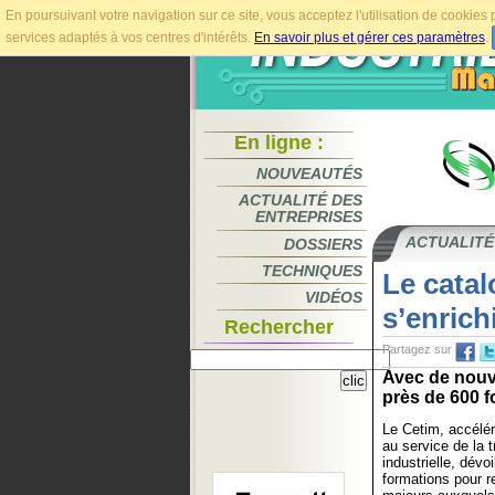
En poursuivant votre navigation sur ce site, vous acceptez l'utilisation de cookie
services adaptés à vos centres d'intérêts.
En savoir plus et gérer ces paramètres
.
En ligne :
NOUVEAUTÉS
ACTUALITÉ DES
ENTREPRISES
ACTUALITÉ
DOSSIERS
TECHNIQUES
Le cata
VIDÉOS
s’enrich
Rechercher
Partagez sur
Avec de nouve
près de 600 f
Le Cetim, accélér
au service de la 
industrielle, dévo
formations pour re