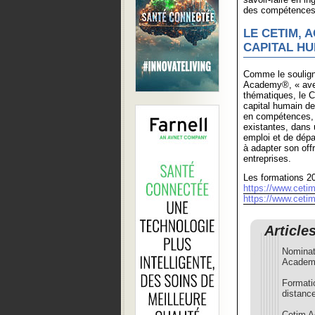
des compétences c
LE CETIM, 
CAPITAL HU
Comme le soulign
Academy®, « avec
thématiques, le C
capital humain de
en compétences, m
existantes, dans 
emploi et de dépa
à adapter son off
entreprises.
Les formations 20
https://www.cetim
https://www.cetim.
Article
Nominat
Acade
Formati
distanc
Cetim A