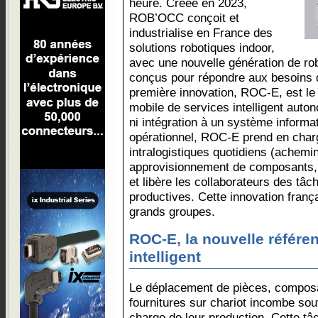
heure. Créée en 2023,
ROB’OCC conçoit et
industrialise en France des
solutions robotiques indoor,
avec une nouvelle génération de rob
conçus pour répondre aux besoins d
première innovation, ROC-E, est le 
mobile de services intelligent auto
ni intégration à un système inform
opérationnel, ROC-E prend en char
intralogistiques quotidiens (achem
approvisionnement de composants, 
et libère les collaborateurs des tâc
productives. Cette innovation franç
grands groupes.
ROC-E, la nouvelle référe
intelligent
Le déplacement de pièces, compos
fournitures sur chariot incombe sou
charge de leur production. Cette tâc