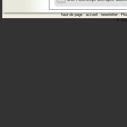
haut de page
.
accueil
.
newsletter
.
Flu
© 2012