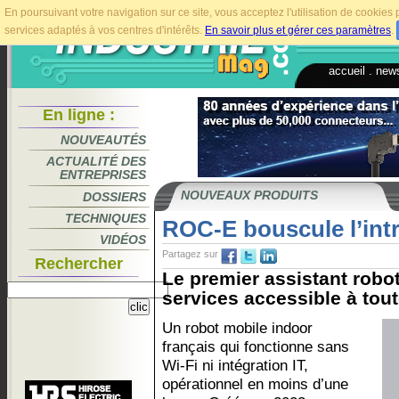
En poursuivant votre navigation sur ce site, vous acceptez l'utilisation de cookie
services adaptés à vos centres d'intérêts.
En savoir plus et gérer ces paramètres
.
accueil
.
news
En ligne :
NOUVEAUTÉS
ACTUALITÉ DES
ENTREPRISES
NOUVEAUX PRODUITS
DOSSIERS
TECHNIQUES
ROC-E bouscule l’intr
VIDÉOS
Partagez sur
Rechercher
Le premier assistant robo
services accessible à toute
Un robot mobile indoor
français qui fonctionne sans
Wi-Fi ni intégration IT,
opérationnel en moins d’une