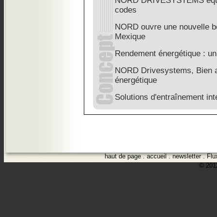
NORD DRIVESYSTEMS équip
codes
NORD ouvre une nouvelle bou
Mexique
Rendement énergétique : un p
NORD Drivesystems, Bien au-
énergétique
Solutions d'entraînement int
haut de page
.
accueil
.
newsletter
.
Flu
© 2012