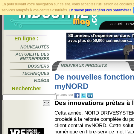
En poursuivant votre navigation sur ce site, vous acceptez l'utilisation de cookie
services adaptés à vos centres d'intérêts.
En savoir plus et gérer ces paramètres
.
accueil
.
news
En ligne :
NOUVEAUTÉS
ACTUALITÉ DES
ENTREPRISES
NOUVEAUX PRODUITS
DOSSIERS
TECHNIQUES
De nouvelles fonction
VIDÉOS
myNORD
Rechercher
Partagez sur
Des innovations prêtes à l
Cetta année, NORD DRIVESYSTE
procédé à la refonte complète du po
client central myNORD. Cette solut
numérique en libre-service met l’ac