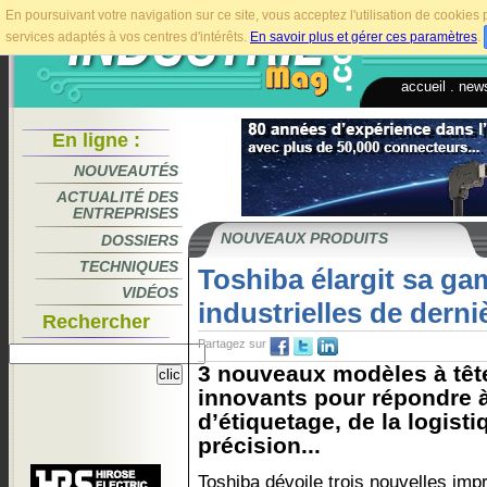
En poursuivant votre navigation sur ce site, vous acceptez l'utilisation de cookie
services adaptés à vos centres d'intérêts.
En savoir plus et gérer ces paramètres
.
accueil
.
news
En ligne :
NOUVEAUTÉS
ACTUALITÉ DES
ENTREPRISES
NOUVEAUX PRODUITS
DOSSIERS
TECHNIQUES
Toshiba élargit sa g
VIDÉOS
industrielles de derni
Rechercher
Partagez sur
3 nouveaux modèles à têt
innovants pour répondre à
d’étiquetage, de la logisti
précision...
Toshiba dévoile trois nouvelles imp