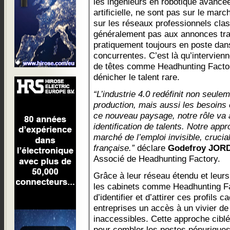
les ingénieurs en robotique avancée
artificielle, ne sont pas sur le mar
sur les réseaux professionnels clas
généralement pas aux annonces trad
pratiquement toujours en poste dan
concurrentes. C’est là qu’intervien
de têtes comme Headhunting Factory
dénicher le talent rare.
“L’industrie 4.0 redéfinit non seul
production, mais aussi les besoin
ce nouveau paysage, notre rôle va 
identification de talents. Notre app
marché de l’emploi invisible, crucial
française.”
déclare
Godefroy JOR
Associé de Headhunting Factory.
Grâce à leur réseau étendu et leur
les cabinets comme Headhunting Fa
d’identifier et d’attirer ces profils c
entreprises un accès à un vivier de
inaccessibles. Cette approche ciblé
pour combler les postes pénuriques,