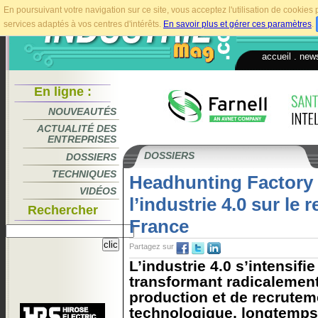
En poursuivant votre navigation sur ce site, vous acceptez l'utilisation de cookie
services adaptés à vos centres d'intérêts.
En savoir plus et gérer ces paramètres
.
accueil
.
news
En ligne :
NOUVEAUTÉS
ACTUALITÉ DES
ENTREPRISES
DOSSIERS
DOSSIERS
TECHNIQUES
Headhunting Factory :
VIDÉOS
l’industrie 4.0 sur le
Rechercher
France
Partagez sur
L’industrie 4.0 s’intensifi
transformant radicalemen
production et de recruteme
technologique, longtemps