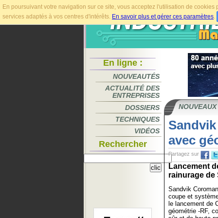
En poursuivant votre navigation sur ce site, vous acceptez l'utilisation de cookie
services adaptés à vos centres d'intérêts.
En savoir plus et gérer ces paramètres
.
En ligne :
NOUVEAUTÉS
ACTUALITÉ DES
ENTREPRISES
NOUVEAUX
DOSSIERS
TECHNIQUES
Sandvik
VIDÉOS
avec gé
Rechercher
Partagez sur
Lancement de
rainurage de S
Sandvik Coromant,
coupe et système
le lancement de 
géométrie -RF, co