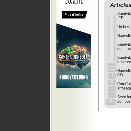
Article
Sandvik
-CR
Un best-
Nouvell
Sandvik
sur la b
Sandvik
tronçon
Nouvell
QD
CoroCut
arrosag
Seco lan
compos