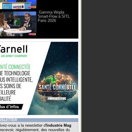
Gamma Wopla
Smart-Flow à SITL
Paris 2026
WSLETTER
ivez-vous a la newsletter d'
Industrie Mag
recevoir, régulièrement, des nouvelles du