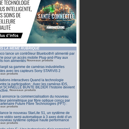
S LA MÊME RUBRIQUE
co lance un contrôleur Bluetooth® alimenté par
rie pour un accès mobile Plug-and-Play aux
ets non alimentés
Nouveaux produits
largit sa gamme de caméras industrielles
stes avec les capteurs Sony STARVIS 2
aux produits
llations interactives Quand la technologie
ntre la participation : Avec les caméras IDS,
 et SCHNELLE BUNTE BILDER l’histoire devient
active.
Nouveaux produits
 annonce la commercialisation du nouveau
teur périmétrique par fibre optique conçu par
artenaire Future Fibre Technologies (FFT) :
aux produits
ance le nouveau StarLite S1, un système de
e vidéo semi-automatique à 3 axes doté d’un
 nouveau système optique haute performance
aux produits