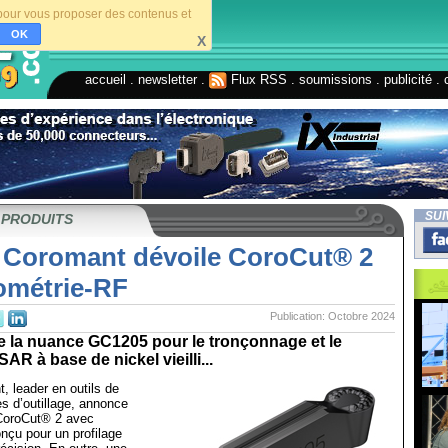
s pour vous proposer des contenus et
OK
X
accueil
.
newsletter
.
Flux RSS
.
soumissions
.
publicité
.
SUI
 PRODUITS
 Coromant dévoile CoroCut® 2
ométrie-RF
Publication: Octobre 2024
 la nuance GC1205 pour le tronçonnage et le
AR à base de nickel vieilli...
 leader en outils de
s d’outillage, annonce
CoroCut® 2 avec
nçu pour un profilage