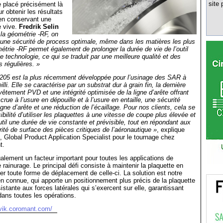
site 
 placé précisément là
our obtenir les résultats
en conservant une
e vive.
Fredrik Selin
la géométrie -RF, on
 une sécurité de process optimale, même dans les matières les plus
métrie -RF permet également de prolonger la durée de vie de l’outil
e technologie, ce qui se traduit par une meilleure qualité et des
 régulières. »
05 est la plus récemment développée pour l’usinage des SAR à
illi. Elle se caractérise par un substrat dur à grain fin, la dernière
vêtement PVD et une intégrité optimisée de la ligne d’arête offrant
rue à l’usure en dépouille et à l’usure en entaille, une sécurité
igne d’arête et une réduction de l’écaillage. Pour nos clients, cela se
sibilité d’utiliser les plaquettes à une vitesse de coupe plus élevée et
util une durée de vie constante et prévisible, tout en répondant aux
rité de surface des pièces critiques de l’aéronautique »
, explique
, Global Product Application Specialist pour le tournage chez
t.
également un facteur important pour toutes les applications de
rainurage. Le principal défi consiste à maintenir la plaquette en
ter toute forme de déplacement de celle-ci. La solution est notre
bien connue, qui apporte un positionnement plus précis de la plaquette
sistante aux forces latérales qui s’exercent sur elle, garantissant
 dans toutes les opérations.
vik.coromant.com/