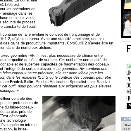
récision. En outre, une
 GC1205 est
our les opérations de
 rainurage dans les
ase de nickel vieilli,
e sécurité de process
e constante de l’outil.
continue de faire évoluer le concept de tronçonnage et de
® 1-2, déjà bien connu. Avec une stabilité améliorée, une plus
é et des gains de productivité importants, CoroCut® 2 s’avère être un
non dans de nombreux ateliers.
vec géométrie -RF, il n’est plus nécessaire de choisir entre
ux et qualité de l’état de surface. Cet outil offre une qualité de
éprochable et de superbes capacités de fragmentation des copeaux.
et l’intégrité de surface élevée.
« La géométrie-RF combine une
n brise-copeaux haute précision, elle est donc idéale pour les
ition dans les matières ISO S où le contrôle des copeaux peut être
éclare
Fredrik Selin
, Product Application Specialist chez Sandvik
 cet outil, nous pouvons répondre aux exigences les plus élevées
onautique. »
eilleur contrôle des
petites profondeurs de
rie du brise-copeaux
nnée au plus près de
 C’est désormais
NE
une technologie
Inscr
développée en interne.
pour 
vation, le brise-