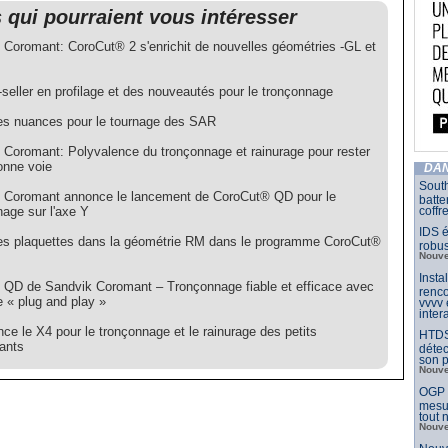
s qui pourraient vous intéresser
 Coromant: CoroCut® 2 s'enrichit de nouvelles géométries -GL et
seller en profilage et des nouveautés pour le tronçonnage
es nuances pour le tournage des SAR
 Coromant: Polyvalence du tronçonnage et rainurage pour rester
onne voie
DAN
South
 Coromant annonce le lancement de CoroCut® QD pour le
batte
nage sur l'axe Y
coffr
IDS é
es plaquettes dans la géométrie RM dans le programme CoroCut®
robu
Nouve
Insta
 QD de Sandvik Coromant – Tronçonnage fiable et efficace avec
renco
e « plug and play »
vvvv
inter
ce le X4 pour le tronçonnage et le rainurage des petits
HTDS
ants
détec
son p
Nouve
OGP l
mesur
tout
Nouve