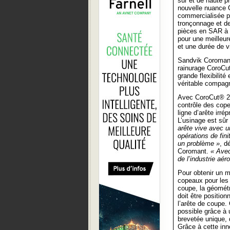
sûr et de haute p
nouvelle nuance
commercialisée p
tronçonnage et de
pièces en SAR à b
pour une meilleur
et une durée de vi
Sandvik Coromant 
rainurage CoroCut
grande flexibilit
véritable compag
Avec CoroCut® 2 a
contrôle des copea
ligne d’arête irr
L’usinage est sûr 
arête vive avec u
opérations de fin
un problème »
, d
Coromant.
« Avec
de l’industrie aér
Pour obtenir un m
copeaux pour les 
coupe, la géomét
doit être positio
l’arête de coupe.
possible grâce à 
brevetée unique, 
Grâce à cette inno