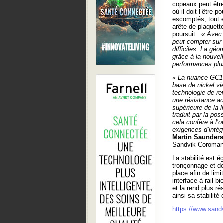
copeaux peut être
où il doit l’être p
escomptés, tout 
arête de plaquett
poursuit :
« Avec 
peut compter sur
difficiles. La géo
grâce à la nouvell
performances plus
« La nuance GC12
base de nickel vie
technologie de re
une résistance acc
supérieure de la l
traduit par la pos
cela confère à l’o
exigences d’intég
Martin Saunders
Sandvik Coroman
La stabilité est 
tronçonnage et de 
place afin de limi
interface à rail 
et la rend plus ré
ainsi sa stabilité
https://www.sand