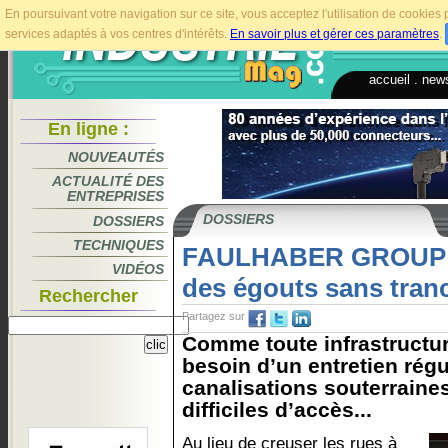
En poursuivant votre navigation sur ce site, vous acceptez l'utilisation de cookie
services adaptés à vos centres d'intérêts.
En savoir plus et gérer ces paramètres
.
accueil
.
news
En ligne :
NOUVEAUTÉS
ACTUALITÉ DES
ENTREPRISES
DOSSIERS
DOSSIERS
TECHNIQUES
FAULHABER GROUP : 
VIDÉOS
des égouts sans tran
Rechercher
Partagez sur
Comme toute infrastructur
besoin d’un entretien régul
canalisations souterraine
difficiles d’accès...
Au lieu de creuser les rues à