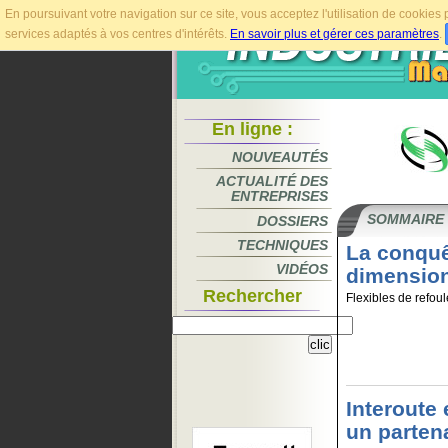
En poursuivant votre navigation sur ce site, vous acceptez l'utilisation de cookie
services adaptés à vos centres d'intérêts.
En savoir plus et gérer ces paramètres
.
En ligne :
NOUVEAUTÉS
ACTUALITÉ DES
ENTREPRISES
SOMMAIRE
DOSSIERS
TECHNIQUES
La conquê
VIDÉOS
dimensio
Rechercher
Flexibles de refoul
Interoute
un parten