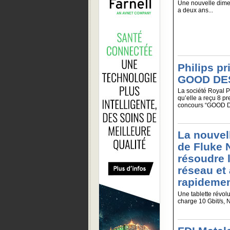
Une nouvelle dimen
a deux ans...
Philips p
GOOD DES
La société Royal Ph
qu’elle a reçu 8 p
concours “GOOD D
La nouvel
de Fluke 
résoudre 
réseau et
rapidemen
Une tablette révolu
charge 10 Gbit/s, Ne