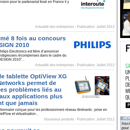
sion pour le partenariat tissé en France il y
Actualité des entreprises
- Publication: Juillet 2012
rimé 8 fois au concours
IGN 2010
ilips Electronics est fière d’annoncer
restigieuses récompenses dans le cadre du
ESIGN 2010”...
Actualité des entreprises
- Publication: Juillet 2012
le tablette OptiView XG
Networks permet de
les problèmes liés au
 aux applications plus
t que jamais
tionnaire conçue pour les professionnels réseau itinérants ; prise en
tFlow et virtualisation...
NE
Nouveaux produits
- Publication: Juillet 2012
Inscr
pour 