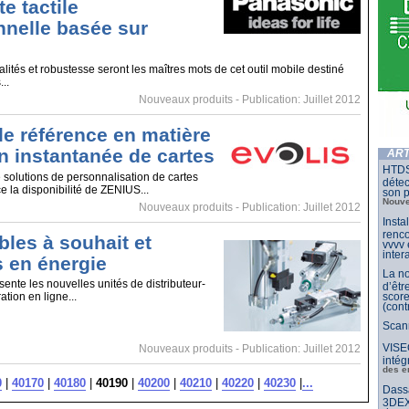
te tactile
nnelle basée sur
alités et robustesse seront les maîtres mots de cet outil mobile destiné
..
Nouveaux produits
- Publication: Juillet 2012
le référence en matière
n instantanée de cartes
ART
HTDS
e solutions de personnalisation de cartes
détec
e la disponibilité de ZENIUS...
son p
Nouve
Nouveaux produits
- Publication: Juillet 2012
Insta
renco
bles à souhait et
vvvv
inter
 en énergie
La no
ente les nouvelles unités de distributeur-
d’êtr
score
ation en ligne...
(cont
Scan
VISE
Nouveaux produits
- Publication: Juillet 2012
intég
des e
0
|
40170
|
40180
|
40190
|
40200
|
40210
|
40220
|
40230
|
...
Dassa
3DEX