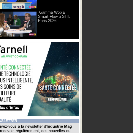
Gamma Wopla
Smart-Flow à SITL
Paris 2026
WSLETTER
ivez-vous a la newsletter d'
Industrie Mag
recevoir, régulièrement, des nouvelles du