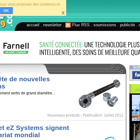
s pour vous proposer des contenus et
OK
X
accueil
.
newsletter
.
Flux RSS
.
soumissions
.
publicité
.
SUI
te de nouvelles
ns
ement sertis de grand diamètre...
Nouveaux produits
- Publication: Juillet 2012
 et eZ Systems signent
ariat mondial