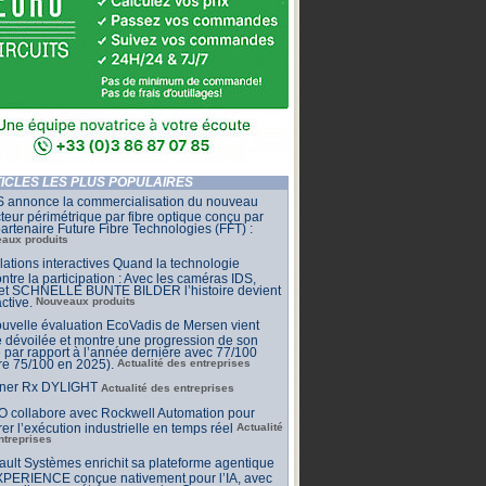
ICLES LES PLUS POPULAIRES
 annonce la commercialisation du nouveau
teur périmétrique par fibre optique conçu par
artenaire Future Fibre Technologies (FFT) :
aux produits
llations interactives Quand la technologie
ntre la participation : Avec les caméras IDS,
 et SCHNELLE BUNTE BILDER l’histoire devient
active.
Nouveaux produits
uvelle évaluation EcoVadis de Mersen vient
e dévoilée et montre une progression de son
 par rapport à l’année dernière avec 77/100
re 75/100 en 2025).
Actualité des entreprises
ner Rx DYLIGHT
Actualité des entreprises
O collabore avec Rockwell Automation pour
rer l’exécution industrielle en temps réel
Actualité
ntreprises
ult Systèmes enrichit sa plateforme agentique
PERIENCE conçue nativement pour l’IA, avec