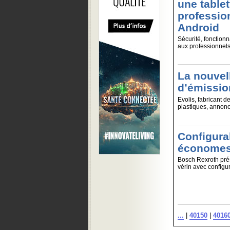
une tablet
professio
Android
Sécurité, fonctionn
aux professionnels.
La nouvel
d’émissio
Evolis, fabricant d
plastiques, annonc
Configura
économes
Bosch Rexroth prés
vérin avec configur
...
|
40150
|
4016