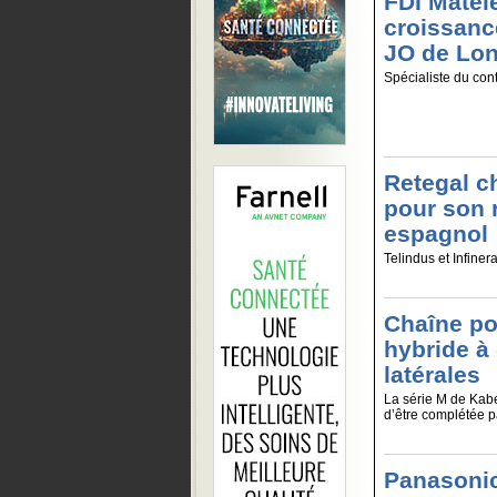
FDI Matel
croissanc
JO de Lo
Spécialiste du cont
Retegal ch
pour son 
espagnol
Telindus et Infiner
Chaîne po
hybride à
latérales
La série M de Kab
d’être complétée p
Panasonic