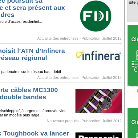
ec poursuit sa
site 
e et sera présent aux
ndres
rôle d’accès résidentiel...
Actualité des entreprises
- Publication: Juillet 2012
oisit l’ATN d’Infinera
réseau régional
a partenaires sur le réseau haut-débit...
Actualité des entreprises
- Publication: Juillet 2012
rte câbles MC1300
 double bandes
elschlepp déjà largement éprouvée vient
ar un modèle plus large...
Nouveaux produits
- Publication: Juillet 2012
 Toughbook va lancer