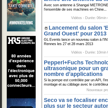
Avec son antenne à Shangaï METRON
l’ensemble de ses machines en Chine...
Vidéos
- Durée: 06min 
Lancement du salon 
Grand Ouest' pour 2013
GL Events lance un nouveau salon à l’I
Rennes les 27 et 28 mars 2013
Vidéos
- Durée: 10min 
Pepperl+Fuchs Technol
ultrasonique pour un gr
nombre d’applications
Si la pompe est contrôlée par un API, l’ins
montage et au câblage avec le contrôleur
Nouveaux pro
Seco va se focaliser en
plus sur le secteur auto