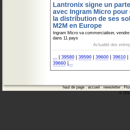
Lantronix signe un parte
avec Ingram Micro pour 
la distribution de ses so
M2M en Europe
Ingram Micro va commercialiser, vendre e
dans 11 pays
Actualité des entre
...
|
39580
|
39590
|
39600
|
39610
|
39660
|
...
haut de page
.
accueil
.
newsletter
.
Flu
© 2012