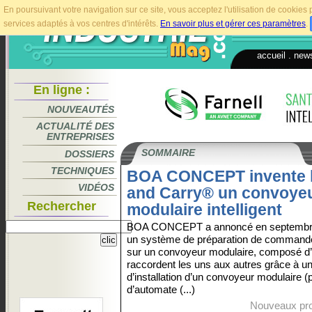
En poursuivant votre navigation sur ce site, vous acceptez l'utilisation de cookie
services adaptés à vos centres d'intérêts.
En savoir plus et gérer ces paramètres
.
accueil
.
news
En ligne :
NOUVEAUTÉS
ACTUALITÉ DES
ENTREPRISES
SOMMAIRE
DOSSIERS
TECHNIQUES
BOA CONCEPT invente l
VIDÉOS
and Carry® un convoye
Rechercher
modulaire intelligent
BOA CONCEPT a annoncé en septembre
un système de préparation de command
sur un convoyeur modulaire, composé d’
raccordent les uns aux autres grâce à un 
d’installation d’un convoyeur modulaire (
d’automate (...)
Nouveaux pro