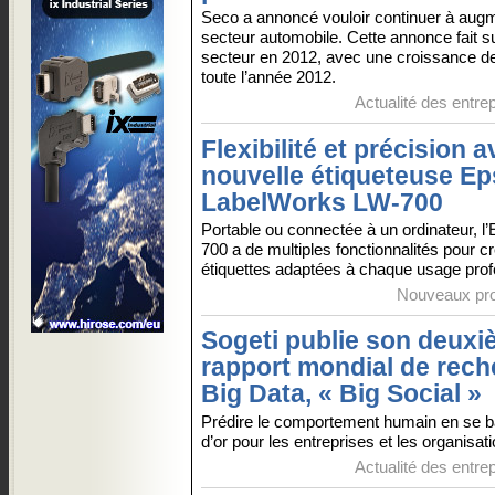
Seco a annoncé vouloir continuer à aug
secteur automobile. Cette annonce fait s
secteur en 2012, avec une croissance de
toute l’année 2012.
Actualité des entre
Flexibilité et précision a
nouvelle étiqueteuse E
LabelWorks LW-700
Portable ou connectée à un ordinateur, l
700 a de multiples fonctionnalités pour c
étiquettes adaptées à chaque usage prof
Nouveaux pro
Sogeti publie son deux
rapport mondial de rec
Big Data, « Big Social »
Prédire le comportement humain en se ba
d’or pour les entreprises et les organisat
Actualité des entre